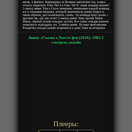
магия, и фэнтези. Вернувшись из Великих магических игр, вопрос
остался открытым. Fairy Tail A и Fairy Tail B: какая команда сильнее?
1-эпизод аниме: Erza и Luxus назначены чемпионами каждой команды,
все в ожидании поединка, который окончательно решит вопрос и,
таким образом, даст возможность узнать, что команда будет делать с
другими так, как она хочет! 2-эпизод аниме: Нацу против Мавис.
Мавис, первый хозяин гильдии, грустит. Все члены гильдии решили
попытаться подбодрить его. 3-эпизод аниме: По мере приближения
Рождества гильдия решает встретиться в доме Люси на вечеринке.
Аниме «Сказка о Хвосте феи (2016)» ОВА-2
смотреть онлайн
Плееры: