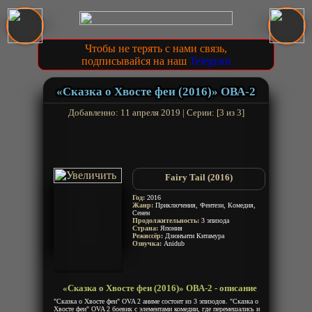
Чтобы не терять с нами связь,
подписывайся на наш
Telegram
«Сказка о Хвосте феи (2016)» ОВА-2
Добавленно: 11 апреля 2019 | Серии: [3 из 3]
Fairy Tail (2016)
Год:
2016
Жанр:
Приключения, Фентези, Комедия,
Сенен
Продолжительность:
3 эпизода
Страна:
Япония
Режиссёр:
Дзюнъити Китамура
Озвучка:
Anidub
«Сказка о Хвосте феи (2016)» ОВА-2 - описание
"Сказка о Хвосте феи" OVA 2 аниме состоит из 3 эпизодов. "Сказка о
Хвосте феи" OVA 2 боевик с элементами комедии, где перемешались и