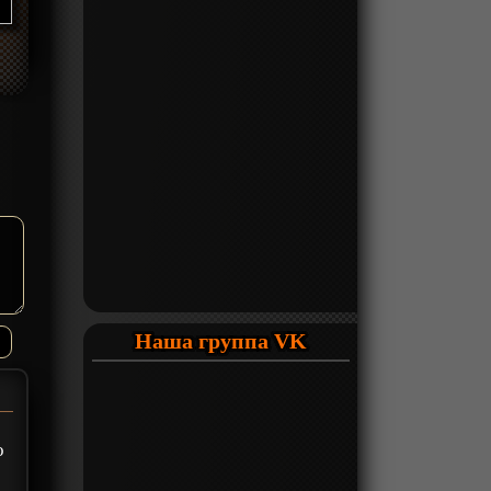
Наша группа VK
о