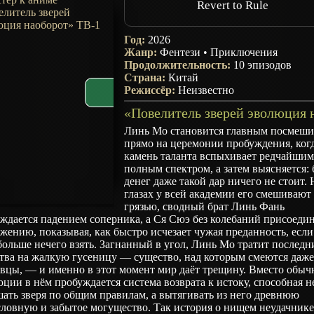
Revert to Rule
Год:
2026
Жанр:
Фентези
•
Приключения
Продолжительность:
10 эпизодов
Страна:
Китай
Режиссёр:
Неизвестно
Линь Мо становится главным посмеш
прямо на церемонии пробуждения, ког
камень таланта вспыхивает редчайши
полным спектром, а затем выясняется: 
денег даже такой дар ничего не стоит. 
глазах у всей академии его смешивают 
грязью, сводный брат Линь Фань
ждается падением соперника, а Ся Сюэ без колебаний присоедин
жению, показывая, как быстро исчезает чужая преданность, если
больше нечего взять. Загнанный в угол, Линь Мо тратит последн
ства на жалкую гусеницу — существо, над которым смеются даж
овцы, — и именно в этот момент мир даёт трещину. Вместо обыч
ции в нём пробуждается система возврата к истоку, способная н
ать зверя по общим правилам, а вытягивать из него древнюю
словную и забытое могущество. Так история о нищем неудачник