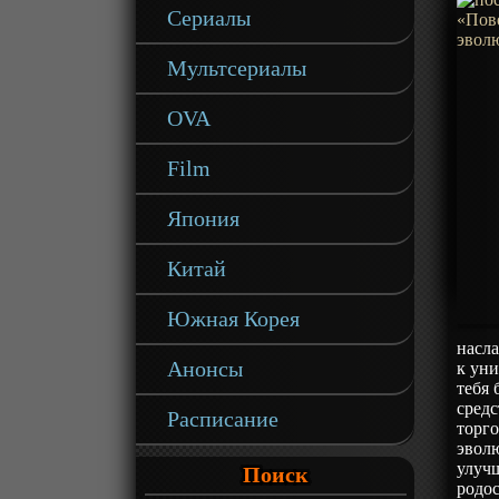
Сериалы
Мультсериалы
OVA
Film
Япония
Китай
Южная Корея
насла
Анонсы
к уни
тебя 
сред
Расписание
торг
эволю
улучш
Поиск
родо