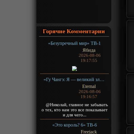
Горячие Комментарии
«Безупречный мир» ТВ-1
Ябида
2026-08-06
19:17:55
«Гу Чангэ: Я — великий злодей Небесной Судьбы» ТВ-1
Eternal
2026-08-06
19:16:57
@Николай, главное не забывать
о тех, кто нам это все показывает
и для чего...
«Это король? 6» ТВ-6
Freejack