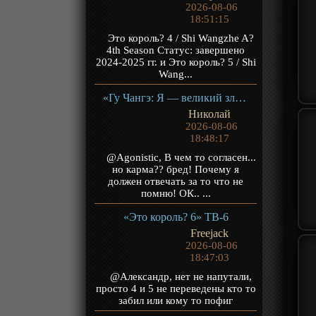
2026-08-06
18:51:15
Это король? 4 / Shi Wangzhe A?
4th Season Статус: завершено
2024-2025 гг. и Это король? 5 / Shi
Wang...
«Гу Чангэ: Я — великий злодей Небесной Судьбы» ТВ-1
Николай
2026-08-06
18:48:17
@Agonistic, В чем то согласен...
но карма?? бред! Почему я
должен отвечать за то что не
помню! ОК.. ...
«Это король? 6» ТВ-6
Freejack
2026-08-06
18:47:03
@Александр, нет не напутали,
просто 4 и 5 не переведены кто то
забил или кому то пофиг