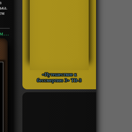
а
ька.
тем
Аниме «Повелитель зверей эволюция наоборот» ТВ-1 смотреть онлайн
«Путешествие к
бессмертию 3» ТВ-3