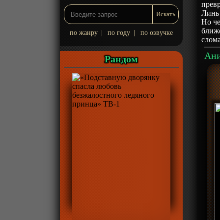
превр
Линь 
Но че
ближе
по жанру
|
по году
|
по озвучке
слом
Рандом