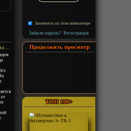
Запомнить на этом компьютере
Забыли пароль?
Регистрация
Продолжить просмотр
«Повелитель зверей эволюция наоборот» ТВ-1 - описание
ищем
да
м
без
На
с
яется
 от
ТОП 100+
ие
е
ной
е
е