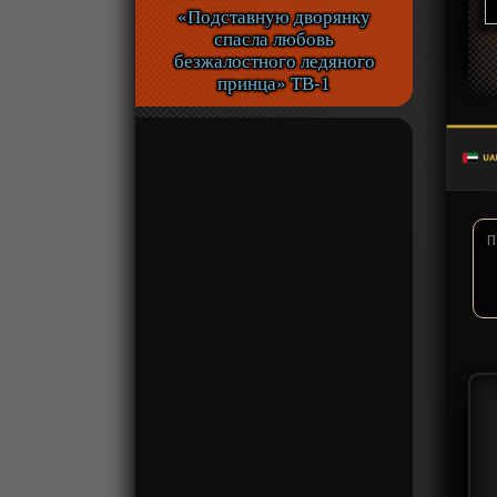
«Подставную дворянку
спасла любовь
безжалостного ледяного
принца» ТВ-1