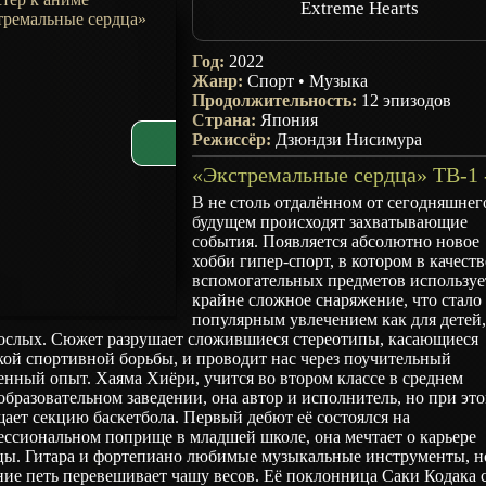
Extreme Hearts
Год:
2022
Жанр:
Спорт
•
Музыка
Продолжительность:
12 эпизодов
Страна:
Япония
Режиссёр:
Дзюндзи Нисимура
В не столь отдалённом от сегодняшнег
будущем происходят захватывающие
события. Появляется абсолютно новое
хобби гипер-спорт, в котором в качеств
вспомогательных предметов используе
крайне сложное снаряжение, что стало
популярным увлечением как для детей,
рослых. Сюжет разрушает сложившиеся стереотипы, касающиеся
ой спортивной борьбы, и проводит нас через поучительный
нный опыт. Хаяма Хиёри, учится во втором классе в среднем
бразовательном заведении, она автор и исполнитель, но при эт
ает секцию баскетбола. Первый дебют её состоялся на
ссиональном поприще в младшей школе, она мечтает о карьере
цы. Гитара и фортепиано любимые музыкальные инструменты, н
ие петь перевешивает чашу весов. Её поклонница Саки Кодака 