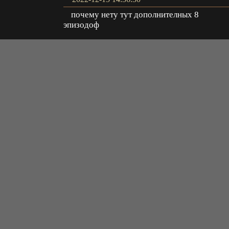
почему нету тут дополнителных 8
эпизодоф
Иван
Ответить
2022-09-24 23:35:13
замена озвучки будет на AniDUB чтоб вс
серии от них были
Ramiras
Ответить
2022-07-18 00:37:20
добавьте озвучку от AniDUB уже есть 2
серии от них
Ramiras