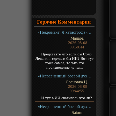
Горячие Комментарии
«Некромант: Я катастрофа» ТВ-1
Мадара
2026-08-08
09:58:44
Представте что если бы Соло
Левелинг сделали бы ИИ? Вот тут
тоже самое, только это
произведение лучш...
«Несравненный боевой дух 2» ТВ-2
Сосновка Ц.
2026-08-08
09:44:55
И тут в ИИ скатилось что ли?
«Несравненный боевой дух 2» ТВ-2
Satoru