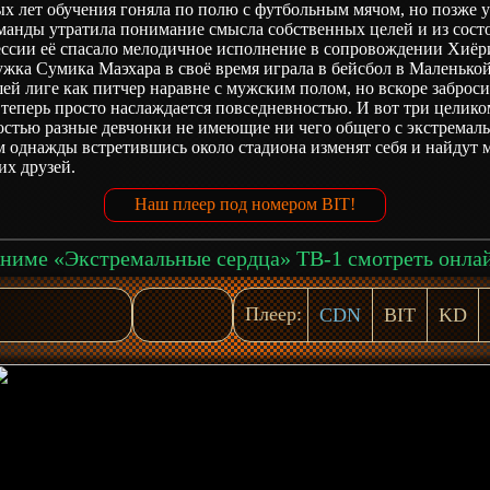
х лет обучения гоняла по полю с футбольным мячом, но позже 
манды утратила понимание смысла собственных целей и из сост
ессии её спасало мелодичное исполнение в сопровождении Хиёр
жка Сумика Маэхара в своё время играла в бейсбол в Маленько
ей лиге как питчер наравне с мужским полом, но вскоре заброс
 теперь просто наслаждается повседневностью. И вот три целико
остью разные девчонки не имеющие ни чего общего с экстремал
 однажды встретившись около стадиона изменят себя и найдут 
их друзей.
Наш плеер под номером BIT!
ниме «Экстремальные сердца» ТВ-1 смотреть онла
Плеер:
CDN
BIT
KD