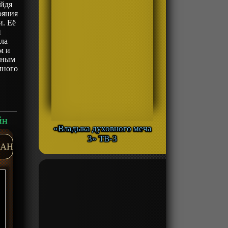
уйдя
ояния
и. Её
й
ила
м и
ьным
много
йн
«Владыка духовного меча
3» ТВ-3
AH