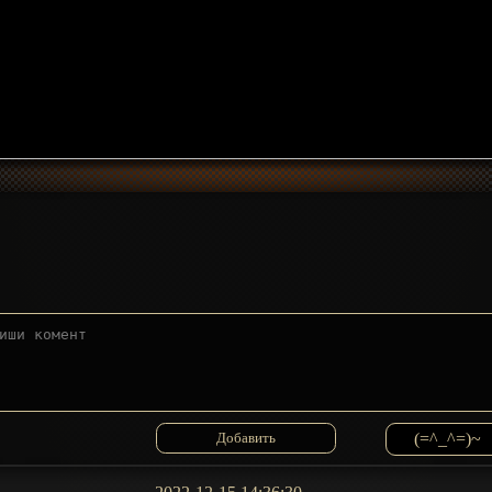
(=^_^=)~