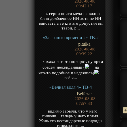
2026-08-08
09:42:17
4 серии почти меча не видно
блин долбленное ИИ хотя не ИИ
виновата а те кто это допустил вы
твари, р...
«За гранью времени 2» ТВ-2
pitulka
2026-08-08
09:39:22
хахаха вот это поворот, ну прям
совсем неожиданный (
на
что-то подобное и надеялась)
всё ч...
«Вечная воля 4» ТВ-4
Belfezar
2026-08-08
07:57:33
видимо забыли, что у него
пилюли... теперь у него пламя.
Жаль его нестандартные подходы
гениального ...