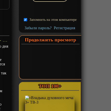
Запомнить на этом компьютере
Забыли пароль?
Регистрация
Продолжить просмотр
«Экстремальные сердца» ТВ-1 - описание
о дня
е
тся
 так
ТОП 100+
ом
о
с