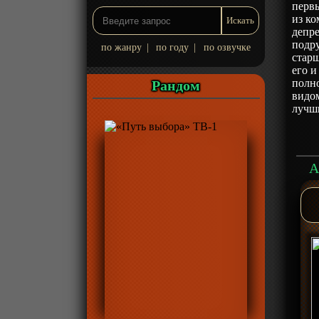
первы
из ко
депр
подру
по жанру
|
по году
|
по озвучке
старш
его и
полн
Рандом
видом
лучш
А