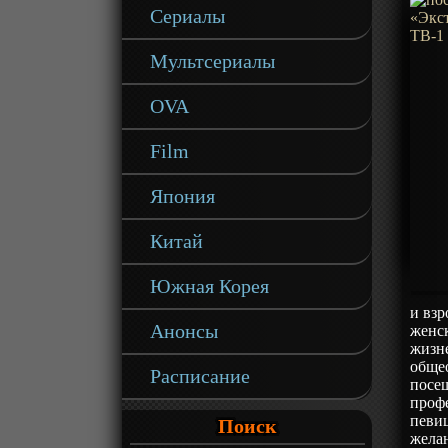
Сериалы
Мультсериалы
OVA
Film
Япония
Китай
Южная Корея
и вз
Анонсы
женск
жизне
общео
Расписание
посещ
профе
певи
Поиск
желан