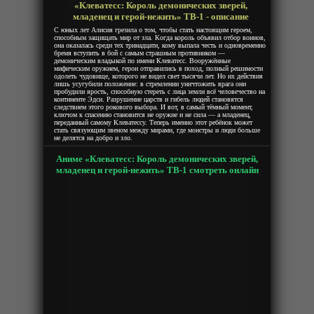
«Клеватесс: Король демонических зверей,
младенец и герой-нежить» ТВ-1 - описание
С юных лет Алисия грезила о том, чтобы стать настоящим героем,
способным защищать мир от зла. Когда король объявил отбор воинов,
она оказалась среди тех тринадцати, кому выпала честь и одновременно
бремя вступить в бой с самым страшным противником —
демоническим владыкой по имени Клеватесс. Вооружённые
мифическим оружием, герои отправились в поход, полный решимости
одолеть чудовище, которого не видел свет тысячи лет. Но их действия
лишь усугубили положение: в стремлении уничтожить врага они
пробудили ярость, способную стереть с лица земли всё человечество на
континенте Эдси. Разрушение царств и гибель людей становятся
следствием этого рокового выбора. И вот, в самый тёмный момент,
ключом к спасению становится не оружие и не сила — а младенец,
переданный самому Клеватессу. Теперь именно этот ребёнок может
стать связующим звеном между мирами, где монстры и люди больше
не делятся на добро и зло.
Аниме «Клеватесс: Король демонических зверей,
младенец и герой-нежить» ТВ-1 смотреть онлайн