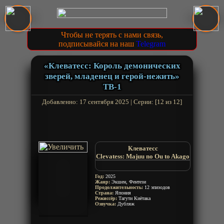
Чтобы не терять с нами связь,
подписывайся на наш
Telegram
«Клеватесс: Король демонических
зверей, младенец и герой-нежить»
ТВ-1
Добавленно: 17 сентября 2025 | Серии: [12 из 12]
Клеватесс
Clevatess: Majuu no Ou to Akago
to Shikabane no Yuusha
Clevatess: The King of Devil
Год:
2025
Beasts
Жанр:
Экшен, Фентези
Продолжительность:
The Baby and the Brave of
12 эпизодов
Страна:
Япония
Undead
Режиссёр:
Тагути Киётака
Озвучка:
Дубляж