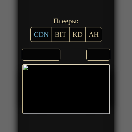
Плееры:
CDN
BIT
KD
AH