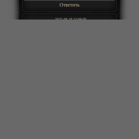
Ответить
2025-09-18 13:09:08
Отличный мульт. Авторы отлично
постарались, только с рисовкой
непонятно: причём тут собачьи
носы и то, что героиня была все
серии обычным человеком, а в
Падла в ботах
последней серии, после титров,
уже с собачьим носом.
+
ещё комментарии
Ответить
2025-09-17 21:19:43
История вроди завершена ,но
просто для проды есть
Сергей
Ответить
2025-09-17 18:54:09
Быстрее бы 2 сезон
Night