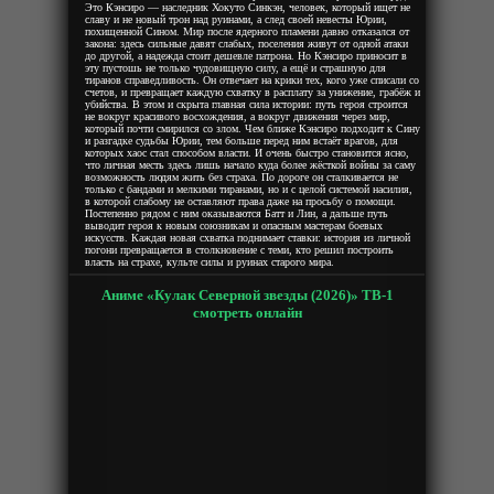
Это Кэнсиро — наследник Хокуто Синкэн, человек, который ищет не
славу и не новый трон над руинами, а след своей невесты Юрии,
похищенной Сином. Мир после ядерного пламени давно отказался от
закона: здесь сильные давят слабых, поселения живут от одной атаки
до другой, а надежда стоит дешевле патрона. Но Кэнсиро приносит в
эту пустошь не только чудовищную силу, а ещё и страшную для
тиранов справедливость. Он отвечает на крики тех, кого уже списали со
счетов, и превращает каждую схватку в расплату за унижение, грабёж и
убийства. В этом и скрыта главная сила истории: путь героя строится
не вокруг красивого восхождения, а вокруг движения через мир,
который почти смирился со злом. Чем ближе Кэнсиро подходит к Сину
и разгадке судьбы Юрии, тем больше перед ним встаёт врагов, для
которых хаос стал способом власти. И очень быстро становится ясно,
что личная месть здесь лишь начало куда более жёсткой войны за саму
возможность людям жить без страха. По дороге он сталкивается не
только с бандами и мелкими тиранами, но и с целой системой насилия,
в которой слабому не оставляют права даже на просьбу о помощи.
Постепенно рядом с ним оказываются Батт и Лин, а дальше путь
выводит героя к новым союзникам и опасным мастерам боевых
искусств. Каждая новая схватка поднимает ставки: история из личной
погони превращается в столкновение с теми, кто решил построить
власть на страхе, культе силы и руинах старого мира.
Аниме «Кулак Северной звезды (2026)» ТВ-1
смотреть онлайн