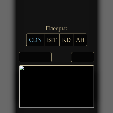
Плееры:
CDN
BIT
KD
AH