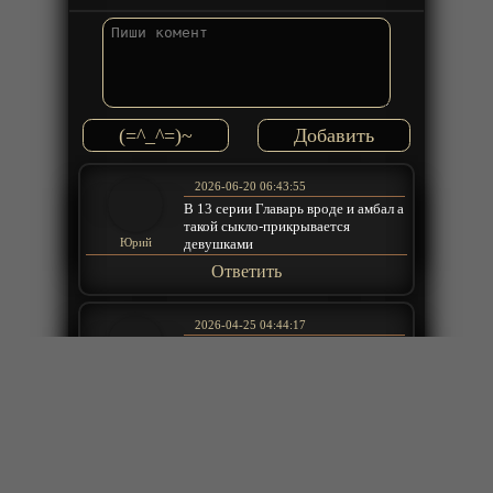
(=^_^=)~
2026-06-20 06:43:55
В 13 серии Главарь вроде и амбал а
такой сыкло-прикрывается
девушками
Юрий
Ответить
2026-04-25 04:44:17
дебильная концовка 5 серии да и
вся 5 серия какая-то не
натуральная
Саадула
Ответить
2026-04-18 11:30:04
да озвучка норм ну старая Озвучка