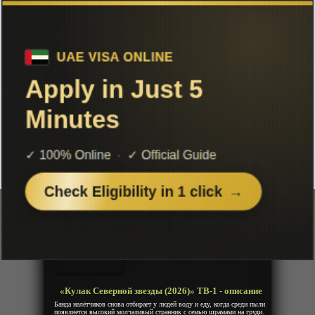
Чтобы не терять с нами связь,
подписывайся на наш
Telegram
«Кулак Северной звезды (2026)» ТВ-1
Добавленно: 26 июня 2026 | Серии: [14 из 14]
Hokuto no Ken Fist of the North
Star
Hokuto no Ken (2026)
Год:
2026
Жанр:
Сенен, Экшен, Фантастика, Драма,
Приключения, Боевые искусства
Продолжительность:
14 эпизодов
Страна:
Япония
Режиссёр:
Неизвестно
Озвучка:
Дубляж
«Кулак Северной звезды (2026)» ТВ-1 - описание
Банда налётчиков снова отбирает у людей воду и еду, когда среди пыли
появляется высокий молчаливый странник с семью шрамами на груди.