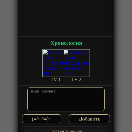
Хронология
TV-1
TV-2
(=^_^=)~
2023-09-23 20:44:06