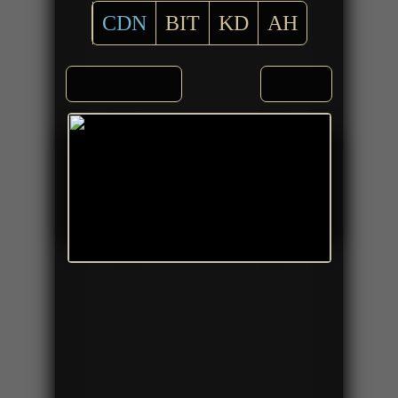
CDN
BIT
KD
AH