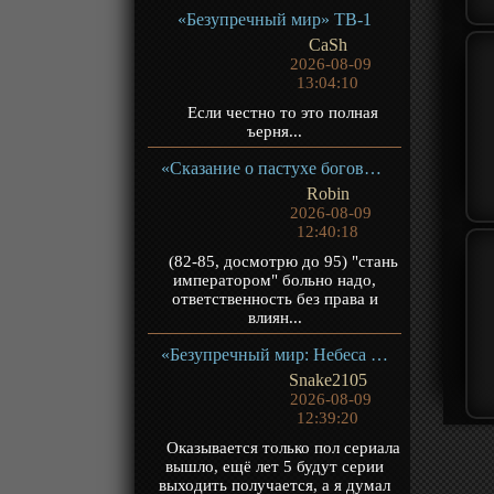
«Безупречный мир» ТВ-1
CaSh
2026-08-09
13:04:10
Если честно то это полная
ъерня...
«Сказание о пастухе богов» ТВ-1
Robin
2026-08-09
12:40:18
(82-85, досмотрю до 95) "стань
императором" больно надо,
ответственность без права и
влиян...
«Безупречный мир: Небеса в огне девяти бедствий» Фильм-2
Snake2105
2026-08-09
12:39:20
Оказывается только пол сериала
вышло, ещё лет 5 будут серии
выходить получается, а я думал