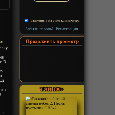
Запомнить на этом компьютере
Забыли пароль?
Регистрация
Продолжить просмотр
ие
авку
деи
т. В
то
о
ище
ТОП 100+
оити
и
е
авка