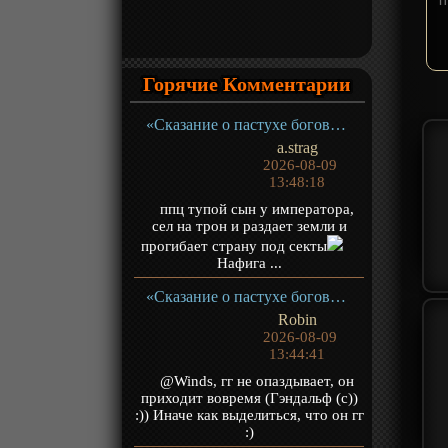
Горячие Комментарии
«Сказание о пастухе богов» ТВ-1
a.strag
2026-08-09
13:48:18
ппц тупой сын у императора,
сел на трон и раздает земли и
прогибает страну под секты
Нафига ...
«Сказание о пастухе богов» ТВ-1
Robin
2026-08-09
13:44:41
@Winds, гг не опаздывает, он
приходит вовремя (Гэндальф (с))
:)) Иначе как выделиться, что он гг
:)