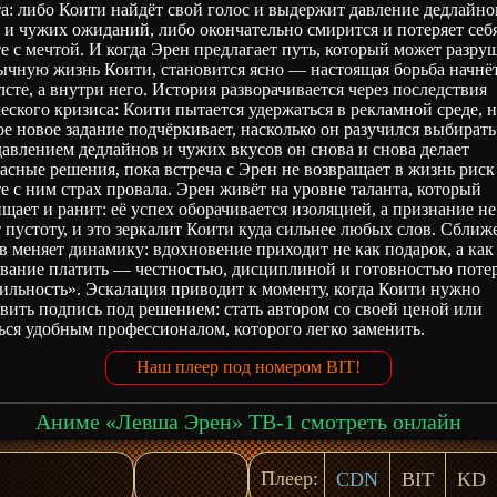
а: либо Коити найдёт свой голос и выдержит давление дедлайно
 и чужих ожиданий, либо окончательно смирится и потеряет себ
е с мечтой. И когда Эрен предлагает путь, который может разру
ычную жизнь Коити, становится ясно — настоящая борьба начнёт
лсте, а внутри него. История разворачивается через последствия
еского кризиса: Коити пытается удержаться в рекламной среде, 
е новое задание подчёркивает, насколько он разучился выбирать
авлением дедлайнов и чужих вкусов он снова и снова делает
асные решения, пока встреча с Эрен не возвращает в жизнь рис
е с ним страх провала. Эрен живёт на уровне таланта, который
щает и ранит: её успех оборачивается изоляцией, а признание не
 пустоту, и это зеркалит Коити куда сильнее любых слов. Сближ
в меняет динамику: вдохновение приходит не как подарок, а как
ование платить — честностью, дисциплиной и готовностью поте
ильность». Эскалация приводит к моменту, когда Коити нужно
вить подпись под решением: стать автором со своей ценой или
ься удобным профессионалом, которого легко заменить.
Наш плеер под номером BIT!
Аниме «Левша Эрен» ТВ-1 смотреть онлайн
Плеер:
CDN
BIT
KD