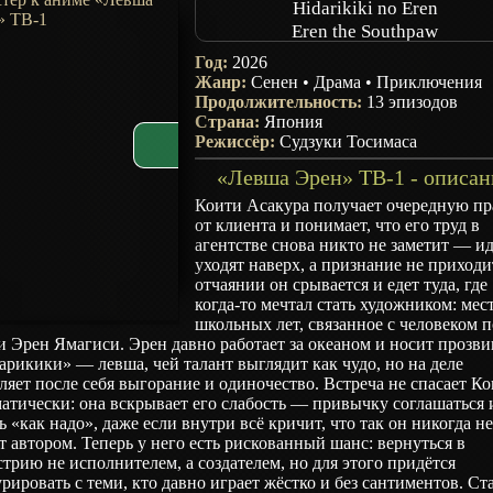
Hidarikiki no Eren
Eren the Southpaw
Год:
2026
Жанр:
Сенен
•
Драма
•
Приключения
Продолжительность:
13 эпизодов
Страна:
Япония
Режиссёр:
Судзуки Тосимаса
«Левша Эрен» ТВ-1 - описан
Коити Асакура получает очередную пр
от клиента и понимает, что его труд в
агентстве снова никто не заметит — и
уходят наверх, а признание не приходи
отчаянии он срывается и едет туда, где
когда‑то мечтал стать художником: мес
школьных лет, связанное с человеком п
 Эрен Ямагиси. Эрен давно работает за океаном и носит прозв
рикики» — левша, чей талант выглядит как чудо, но на деле
ляет после себя выгорание и одиночество. Встреча не спасает К
атически: она вскрывает его слабость — привычку соглашаться 
ь «как надо», даже если внутри всё кричит, что так он никогда н
т автором. Теперь у него есть рискованный шанс: вернуться в
трию не исполнителем, а создателем, но для этого придётся
рировать с теми, кто давно играет жёстко и без сантиментов. Ст