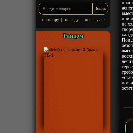
прост
денег
вмест
прив
по жанру
|
по году
|
по озвучке
на хо
творч
каждо
Рандом
Под д
безоп
вмест
восхи
лечит
герое
треб
«стаб
поста
остат