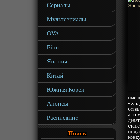
Сериалы
Мультсериалы
OVA
Film
Япония
Китай
Южная Корея
имени
Анонсы
«Хида
остав
автом
Расписание
делат
стане
индус
Поиск
конку