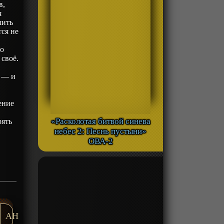
в,
я
шить
ся не
но
 своё.
к — и
ение
«Расколотая битвой синева
рять
небес 2: Песнь пустыни»
ОВА-2
AH