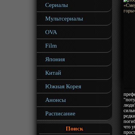
Сериалы
Мультсериалы
OVA
Film
Япония
Китай
Южная Корея
преф
Анонсы
"поту
люди
силь
Расписание
редк
погиб
что 
Поиск
прост