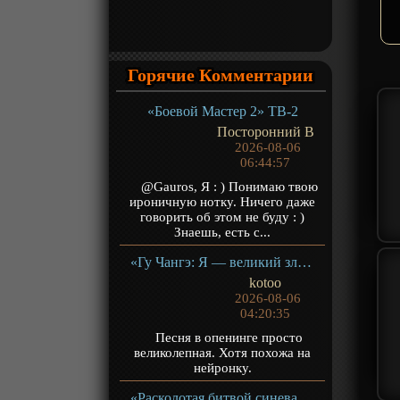
Горячие Комментарии
«Боевой Мастер 2» ТВ-2
Посторонний В
2026-08-06
06:44:57
@Gauros, Я : ) Понимаю твою
ироничную нотку. Ничего даже
говорить об этом не буду : )
Знаешь, есть с...
«Гу Чангэ: Я — великий злодей Небесной Судьбы» ТВ-1
kotoo
2026-08-06
04:20:35
Песня в опенинге просто
великолепная. Хотя похожа на
нейронку.
«Расколотая битвой синева небес 5» ТВ-5