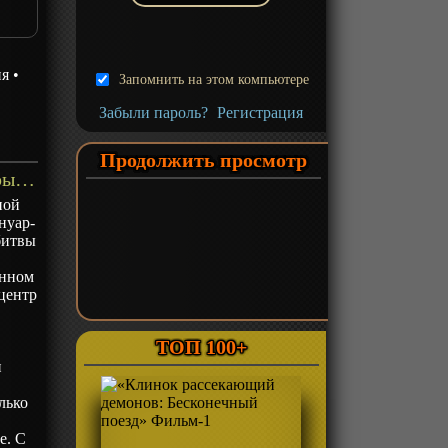
ия
•
Запомнить на этом компьютере
Забыли пароль?
Регистрация
Продолжить просмотр
«Смертельная игра мёртвой горы» ТВ-1 - описание
ной
нуар-
 битвы
енном
центр
ТОП 100+
и
лько
е. С