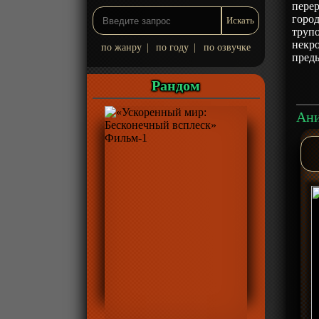
перер
город
трупо
некро
по жанру
|
по году
|
по озвучке
пред
Рандом