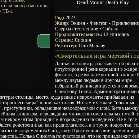
Dead Mount Death Play
Год:
2023
Жанр:
Экшен
•
Фентези
•
Приключен
Сверхъестественное
•
Сэйнэн
Продолжительность:
12 эпизодов
Страна:
Япония
Режиссёр:
Оно Манабу
Данная история рассказывает об обрат
потусторонней реинкарнации в жанре 
фэнтези, в результате которой в конце
между двумя людьми в другом мире
избранный реинкарнируется в соврем
Синдзюку Токио. Административный 
ектуры столицы, место, куда редкие некроманты прибывали из
стороннего мира" в поисках покоя. Но там их ждали "обычные
", преступники, обладающие невообразимой силой. Битва между
нейшим клириком, перешедшим множество смертельных путей, 
им некромантом приводит к возрождению последнего. Не в теле
шего родственника, как предполагалось, а в трупе подростка, то
убитого в современном Синдзюку. Проснувшись вне времени и
ранства, Полька Синояма почувствовал, что не принадлежит себ