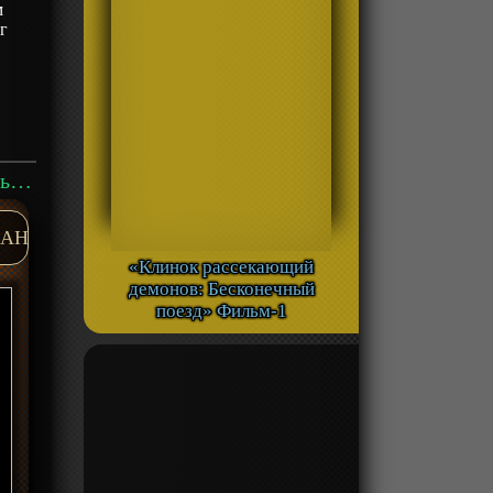
м
г
Аниме «Смертельная игра мёртвой горы» ТВ-1 смотреть онлайн
AH
«Клинок рассекающий
демонов: Бесконечный
поезд» Фильм-1