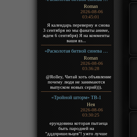
Roman
2026-08-06
03:45:01
Я календарь переверну и снова
3 сентября но мы фанаты аниме,
ждем 6 сентября) Я на комменты
ваши вз...
«Расколотая битвой синева небес 5» ТВ-5
Roman
2026-08-06
03:36:28
@Rolley, Читай хоть объявление
почему люди не занимаются
выпуском новых серий))).
«Тройной шторм» ТВ-1
Нея
2026-08-06
03:30:25
ерундовина которая пытаеца
быть пародией на
"дддпришельцев"! ужто лучше