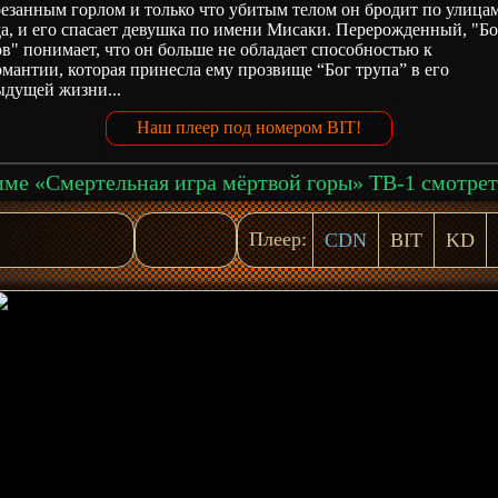
езанным горлом и только что убитым телом он бродит по улица
а, и его спасает девушка по имени Мисаки. Перерожденный, "Бо
в" понимает, что он больше не обладает способностью к
мантии, которая принесла ему прозвище “Бог трупа” в его
ыдущей жизни...
Наш плеер под номером BIT!
Плеер:
CDN
BIT
KD