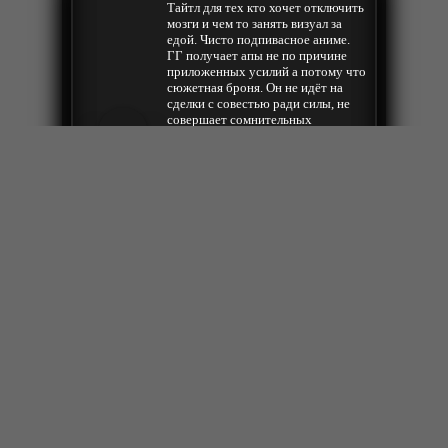
Тайтл для тех кто хочет отключить
мозги и чем то занять визуал за
едой. Чисто подпивасное аниме.
ГГ получает апы не по причине
приложенных усилий а потому что
сюжетная броня. Он не идёт на
сделки с совестью ради силы, не
совершает сомнительных
поступков, жертвуя чем-то, чтобы
спасти то, что дорого. Это
классический герой дорам со
Тимур
сверхсилой из пера автора и
роялей в кусту. Не ищите здесь
логики. Не ищете здесь сюжет. Зато
есть неплохая анимация... да и всё.
Экшен ради экшена, и визуал ради
визуала. Не то, чтобы это плохо -
уж точно лучше нолановской
Одиссеи.
Ответить
2026-07-15 02:02:15
Не понравилось. Может жанр не
мой, может для детей делали.
fenix041089
Ответить