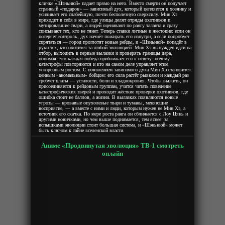
кличке «Шэньнюй» падает прямо на него. Вместо смерти он получает
странный «подарок» — зависимый дух, который цепляется к хозяину и
усиливает его слабейшую, почти бесполезную сверхсилу. Мин Хэ
приходит в себя в мире, где улицы делят отряды охотников и
мутировавшие твари, а людей оценивают по рангу таланта и сразу
списывают тех, кто не тянет. Теперь ставки личные и жестокие: если он
потеряет контроль, дух начнёт пожирать его изнутри, а если попробует
спрятаться — город проглотят новые рейды, и «Шэньнюй» попадёт в
руки тех, кто охотится за любой эволюцией. Мин Хэ вынужден идти на
отбор, выходить в первые вылазки и проверять границы дара,
понимая, что каждая победа приближает его к ответу: почему
катастрофы повторяются и кто на самом деле управляет этим
ускоренным ростом. С появлением зависимого духа Мин Хэ становится
ценным «аномальным» бойцом: его сила растёт рывками и каждый раз
требует платы — усталости, боли и хладнокровия. Чтобы выжить, он
присоединяется к рейдовым группам, учится читать поведение
катастрофических зверей и проходит жёсткие проверки охотников, где
ошибка стоит не баллов, а жизни. В вылазках появляются новые
угрозы — кровавые опухолевые твари и туманы, меняющие
восприятие, — а вместе с ними и люди, которым нужен не Мин Хэ, а
источник его скачка. По мере роста ранга он сближается с Лоу Цянь и
другими новичками, но чем выше поднимается, тем яснее: за
вспышками эволюции стоит большая система, и «Шэньнюй» может
быть ключом к тайне вселенской власти.
Аниме «Продвинутая эволюция» ТВ-1 смотреть
онлайн