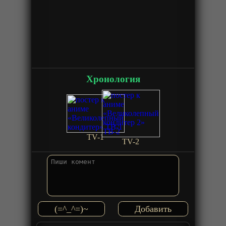
Хронология
TV-1
TV-2
(=^_^=)~