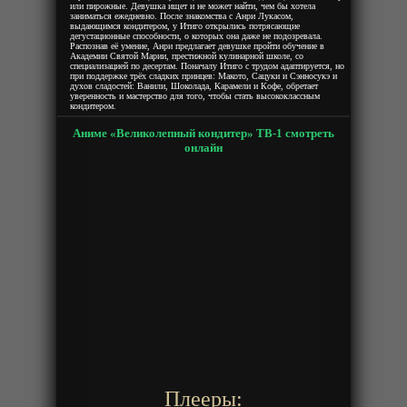
или пирожные. Девушка ищет и не может найти, чем бы хотела
заниматься ежедневно. После знакомства с Анри Лукасом,
выдающимся кондитером, у Итиго открылись потрясающие
дегустационные способности, о которых она даже не подозревала.
Распознав её умение, Анри предлагает девушке пройти обучение в
Академии Святой Марии, престижной кулинарной школе, со
специализацией по десертам. Поначалу Итиго с трудом адаптируется, но
при поддержке трёх сладких принцев: Макото, Сацуки и Сэнносукэ и
духов сладостей: Ванили, Шоколада, Карамели и Кофе, обретает
уверенность и мастерство для того, чтобы стать высококлассным
кондитером.
Аниме «Великолепный кондитер» ТВ-1 смотреть
онлайн
Плееры: