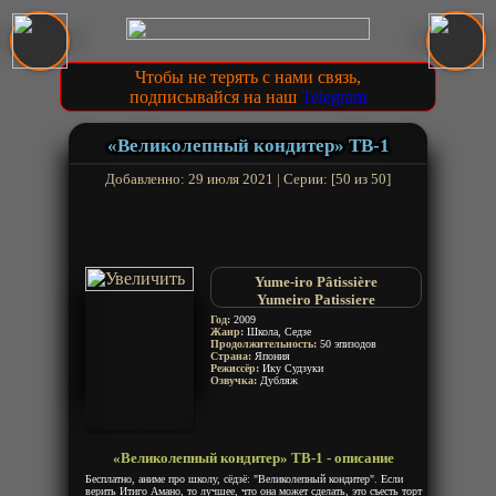
Чтобы не терять с нами связь,
подписывайся на наш
Telegram
«Великолепный кондитер» ТВ-1
Добавленно: 29 июля 2021 | Серии: [50 из 50]
Yume-iro Pâtissière
Yumeiro Patissiere
Год:
2009
Жанр:
Школа, Седзе
Продолжительность:
50 эпизодов
Страна:
Япония
Режиссёр:
Ику Судзуки
Озвучка:
Дубляж
«Великолепный кондитер» ТВ-1 - описание
Бесплатно, аниме про школу, сёдзё: "Великолепный кондитер". Если
верить Итиго Амано, то лучшее, что она может сделать, это съесть торт