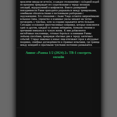
проклятие никуда не исчезло, и каждое столкновение с холодной водой
по-прежнему превращает его существование в череду неловких
ситуаций, недоразумений и конфликтов. Вместо размеренной
повседневности Ранме приходится разрываться между тренировками,
семейными обязательствами и постоянными разборками с
окружающими. Его отношения с Акане Тэндо остаются напряжёнными:
вспышки гнева, упрямство и взаимные уколы мешают им честно
поговорить о чувствах, хотя за ссорами скрывается нечто большее.
Ситуацию осложняют многочисленные соперники, которые появляются
один за другим, каждый со своими амбициями, боевыми стилями и
причинами вмешаться в чужую жизнь. К ним добавляются
настойчивые поклонницы, готовые бороться за внимание Ранмы
любыми способами, превращая обычные дни в череду хаотичных
событий. Старые знакомые и новые лица втягивают героя в абсурдные
поединки, семейные договорённости и странные испытания, где граница
между комедией и серьёзными чувствами постоянно размывается.
Аниме «Ранма 1/2 (2024) 2» ТВ-1 смотреть
онлайн