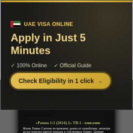
Чтобы не терять с нами связь,
подписывайся на наш
Telegram
«Ранма 1/2 (2024) 2» ТВ-1
Добавленно: 27 января 2026 | Серии: [12 из 12]
Ranma ½ (2024) 2nd Season
Ranma ½ (2024) Season 2
Год:
2025
Жанр:
Сенен, Приключения, Комедия,
Романтика, Фентези
Продолжительность:
12 эпизодов
Страна:
Япония
Режиссёр:
Уда Коносукэ
Озвучка:
Дубляж
«Ранма 1/2 (2024) 2» ТВ-1 - описание
Жизнь Ранмы Саотоме по-прежнему далека от спокойствия, несмотря
на все попытки навести порядок в собственных буднях. Древнее