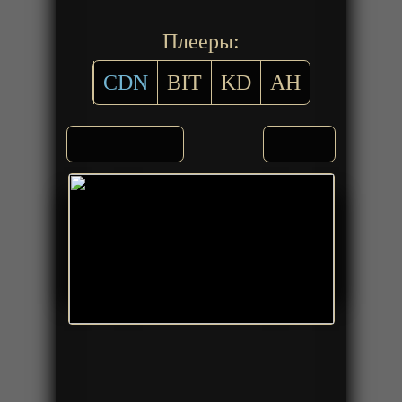
Плееры:
CDN
BIT
KD
AH