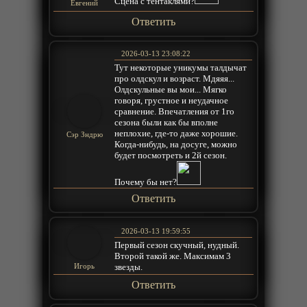
Сцена с тентаклями?
Евгений
Ответить
2026-03-13 23:08:22
Тут некоторые уникумы талдычат
про олдскул и возраст. Мдяяя...
Олдскульные вы мои... Мягко
говоря, грустное и неудачное
сравнение. Впечатления от 1го
сезона были как бы вполне
неплохие, где-то даже хорошие.
Сэр Зндрю
Когда-нибудь, на досуге, можно
будет посмотреть и 2й сезон.
Почему бы нет?
Ответить
2026-03-13 19:59:55
Первый сезон скучный, нудный.
Второй такой же. Максимам 3
звезды.
Игорь
Ответить