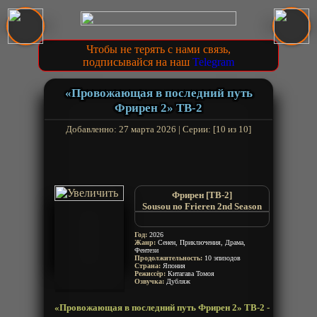
Чтобы не терять с нами связь,
подписывайся на наш
Telegram
«Провожающая в последний путь
Фрирен 2» ТВ-2
Добавленно: 27 марта 2026 | Серии: [10 из 10]
Фрирен [ТВ-2]
Sousou no Frieren 2nd Season
Sousou no Frieren (2026)
Год:
2026
Жанр:
Сенен, Приключения, Драма,
Фентези
Продолжительность:
10 эпизодов
Страна:
Япония
Режиссёр:
Китагава Томоя
Озвучка:
Дубляж
«Провожающая в последний путь Фрирен 2» ТВ-2 -