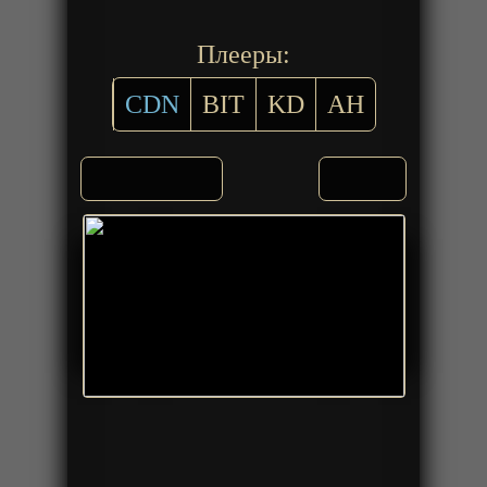
Плееры:
CDN
BIT
KD
AH