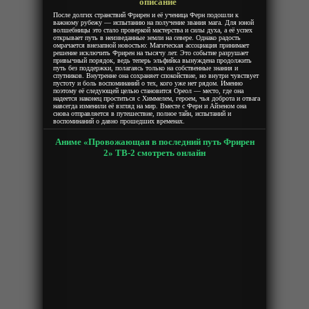
описание
После долгих странствий Фрирен и её ученица Ферн подошли к
важному рубежу — испытанию на получение звания мага. Для юной
волшебницы это стало проверкой мастерства и силы духа, а её успех
открывает путь в неизведанные земли на севере. Однако радость
омрачается внезапной новостью: Магическая ассоциация принимает
решение исключить Фрирен на тысячу лет. Это событие разрушает
привычный порядок, ведь теперь эльфийка вынуждена продолжить
путь без поддержки, полагаясь только на собственные знания и
спутников. Внутренне она сохраняет спокойствие, но внутри чувствует
пустоту и боль воспоминаний о тех, кого уже нет рядом. Именно
поэтому её следующей целью становится Ореол — место, где она
надеется наконец проститься с Химмелем, героем, чья доброта и отвага
навсегда изменили её взгляд на мир. Вместе с Ферн и Айзеном она
снова отправляется в путешествие, полное тайн, испытаний и
воспоминаний о давно прошедших временах.
Аниме «Провожающая в последний путь Фрирен
2» ТВ-2 смотреть онлайн