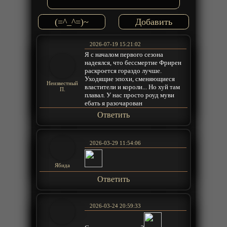
(=^_^=)~
2026-07-19 15:21:02
Я с началом первого сезона
надеялся, что бессмертие Фрирен
раскроется гораздо лучше.
Уходящие эпохи, сменяющиеся
Неизвестный
властители и короли... Но хуй там
П.
плавал. У нас просто роуд муви
ебать я разочарован
Ответить
2026-03-29 11:54:06
Ябида
Ответить
2026-03-24 20:59:33