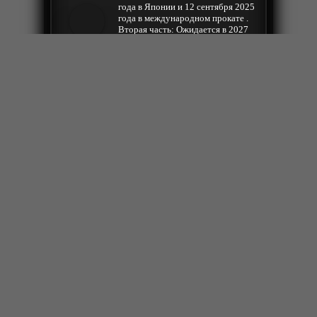
года в Японии и 12 сентября 2025
года в международном прокате .
Вторая часть: Ожидается в 2027
году . Третья часть (финал):
pocketbook
Ожидается в 2029 году Почему
долго? Студия ufotable, которая
создает полнометражную
трилогию «Бесконечный замок»,
действительно параллельно
работает над аниме-адаптацией
вселенной Genshin Impact
+
ещё комментарии
Ответить
2026-01-11 23:27:21
КОГДА ПРОДОЛЖЕНИЯ ?
Rolley
+
ещё комментарии
Ответить
2025-12-30 20:23:54
Да уж масштабное начало зарубы.
Далее будет эпичнее
Acypa
Ответить