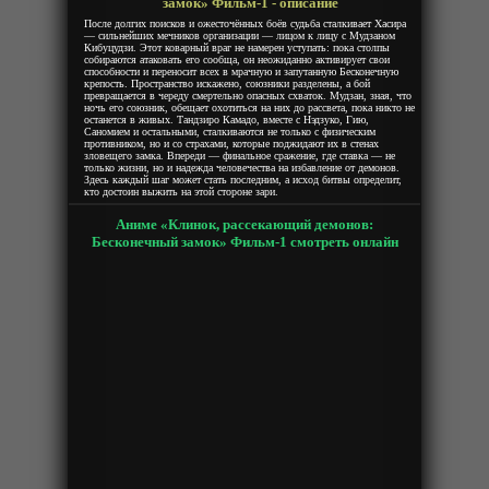
замок» Фильм-1 - описание
После долгих поисков и ожесточённых боёв судьба сталкивает Хасира
— сильнейших мечников организации — лицом к лицу с Мудзаном
Кибуцудзи. Этот коварный враг не намерен уступать: пока столпы
собираются атаковать его сообща, он неожиданно активирует свои
способности и переносит всех в мрачную и запутанную Бесконечную
крепость. Пространство искажено, союзники разделены, а бой
превращается в череду смертельно опасных схваток. Мудзан, зная, что
ночь его союзник, обещает охотиться на них до рассвета, пока никто не
останется в живых. Тандзиро Камадо, вместе с Нэдзуко, Гию,
Саномием и остальными, сталкиваются не только с физическим
противником, но и со страхами, которые поджидают их в стенах
зловещего замка. Впереди — финальное сражение, где ставка — не
только жизни, но и надежда человечества на избавление от демонов.
Здесь каждый шаг может стать последним, а исход битвы определит,
кто достоин выжить на этой стороне зари.
Аниме «Клинок, рассекающий демонов:
Бесконечный замок» Фильм-1 смотреть онлайн