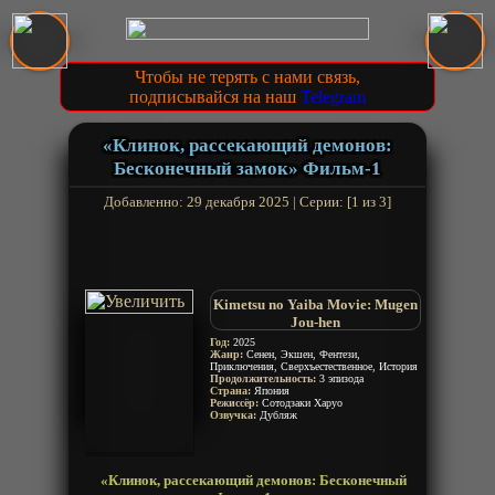
Чтобы не терять с нами связь,
подписывайся на наш
Telegram
«Клинок, рассекающий демонов:
Бесконечный замок» Фильм-1
Добавленно: 29 декабря 2025 | Серии: [1 из 3]
Kimetsu no Yaiba Movie: Mugen
Jou-hen
Demon Slayer: Kimetsu no Yaiba
Год:
2025
Жанр:
Сенен, Экшен, Фентези,
Infinity Castle
Приключения, Сверхъестественное, История
Продолжительность:
3 эпизода
Страна:
Япония
Режиссёр:
Сотодзаки Харуо
Озвучка:
Дубляж
«Клинок, рассекающий демонов: Бесконечный