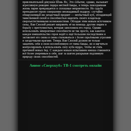
привлекательной девушки Шэнь Яо. Это событие, однако, вызывает
агрессивную реакцию лидера местной банды, и теперь повседневная
жизнь парня превращается в сплошные неприятности. Но судьба
преподносит герою совершенно неожиданный подарок: случайно
обнаруженный им загадочный предмет — необычный куб, обладающий
таинственной силой и способностью наделять своего владельца
сверхъестественными возможностями. Обладая этим новым источником
силы, Ван Сяосюй решает направить её на помощь другим людям и
борьбу с преступностью, которая заполонила его город. Однако
использовать невероятные способности не так просто, как кажется:
каждое вмешательство героя ведёт к ещё большим последствиям и
заставляет его снова и снова сталкиваться с более серьёзными угрозами
и загадочными врагами. Теперь Ван Сяосюй должен не только
защитить себя и свою возлюбленную от гнева банды, но и научиться
контролировать и использовать силу куба мудро, чтобы не стать
причиной новых бед. С каждым новым испытанием юноша становится
всё более уверенным в себе, шаг за шагом раскрывая подлинную
природу своих способностей.
Аниме «Сверхкуб» ТВ-1 смотреть онлайн