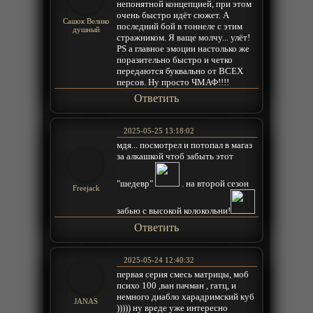
непонятной концепцией, при этом
очень быстро идёт сюжет. А
Сашок Велико
последний бой в тоннеле с этим
душный
стражником. Я ваще молчу... улёт!
PS а главное эмоции настолько же
поразительно быстро и четко
передаются буквально от ВСЕХ
персов. Ну просто ЧМАФ!!!!
Ответить
2025-05-25 13:18:02
мдя... посмотрел и потопал в магаз
за алкашкой чтоб забыть этот
"шедевр"
. на второй сезон
Freejack
забью с высокой колокольни!
Ответить
2025-05-24 12:40:32
первая серия смесь матрицы, моб
психо 100 ,ван пачман , гатц, и
немного диабло харадримский куб
JANAS
))))) ну вреде уже интересно