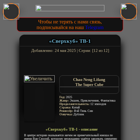
Чтобы не терять с нами связь,
подписывайся на наш
Telegram
«Сверхкуб» ТВ-1
Добавленно: 24 мая 2025 | Серии: [12 из 12]
Chao Neng Lifang
The Super Cube
Chao Neng Li Fang - Chao Fan
Pian
Год:
2025
Жанр:
Экшен, Приключения, Фантастика
Продолжительность:
12 эпизодов
Страна:
Китай
Режиссёр:
Вэй Тянь Син
Озвучка:
Дубляж
«Сверхкуб» ТВ-1 - описание
В центре истории оказывается ничем не примечательный юноша по
имени Ван Сяосюй, которому неожиданно удаётся завоевать симпатию