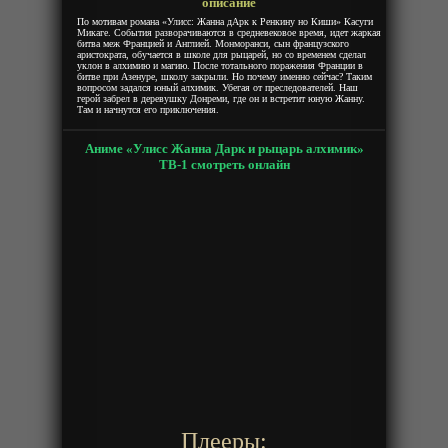
описание
По мотивам романа «Улисс: Жанна дАрк к Ренкину но Киши» Касуги
Микаге. События разворачиваются в средневековое время, идет жаркая
битва меж Францией и Англией. Монморанси, сын французского
аристократа, обучается в школе для рыцарей, но со временем сделал
уклон в алхимию и магию. После тотального поражения Франции в
битве при Азенуре, школу закрыли. Но почему именно сейчас? Таким
вопросом задался юный алхимик. Убегая от преследователей. Наш
герой забрел в деревушку Донреми, где он и встретит юную Жанну.
Там и начнутся его приключения.
Аниме «Улисс Жанна Дарк и рыцарь алхимик»
ТВ-1 смотреть онлайн
Плееры: