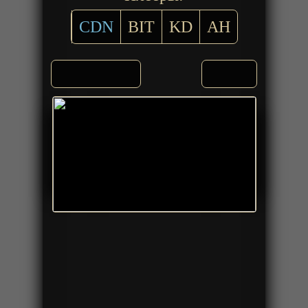
CDN
BIT
KD
AH