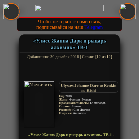
Чтобы не терять с нами связь,
подписывайся на наш
Telegram
«Улисс Жанна Дарк и рыцарь
алхимик» ТВ-1
Добавленно: 30 декабря 2018 | Серии: [12 из 12]
Ulysses Jehanne Darc to Renkin
no Kishi
Год:
2018
Жанр:
Фентези, Экшен
Продолжительность:
12 эпизодов
Страна:
Япония
Режиссёр:
Син Итагаки
Озвучка:
Animevost
«Улисс Жанна Дарк и рыцарь алхимик» ТВ-1 -