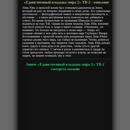
«Единственный владыка мира 2» ТВ-2 - описание
Линь Юнь в прошлой жизни был успешным адвокатом на Земле,
который ни разу не потерпел поражения в своих делах. Его уникальные
способности — фотографическая память и невероятная способность к
обучению — а также несгибаемая воля позволяли ему добиваться
успеха. Во время путешествия по провинции Шаньдун он решает
подняться на гору Тай. Однако во время подъема Линь Юнь внезапно
чувствует резкую боль в груди и теряет сознание. Очнувшись, он
понимает, что больше не находится в своем мире — теперь его
сознание обитает в теле раба меча в жестоком мире Глубокого Янтаря.
Воспоминания о прошлой жизни раба раскрывают перед Линь Юнем
суровые реалии этого мира, где слабые не выживают. Чтобы добиться
уважения и признания, ему придется стать сильным. Линь Юнь решает
взять судьбу в свои руки и не допустить, чтобы кто-то другой
управлял его жизнью. С мечом в руках и решимостью в сердце он
готов преодолеть любые преграды на пути к власти, не позволяя ни
людям, ни зверям помешать ему в этом.
Аниме «Единственный владыка мира 2» ТВ-2
смотреть онлайн