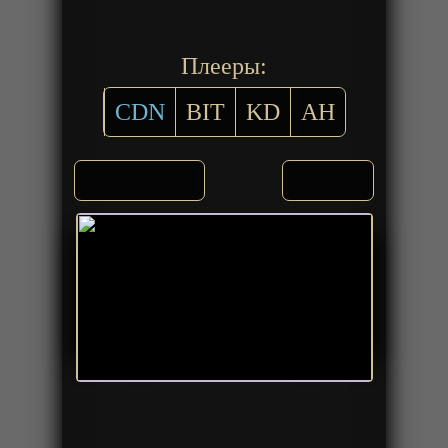
Плееры:
CDN
BIT
KD
AH