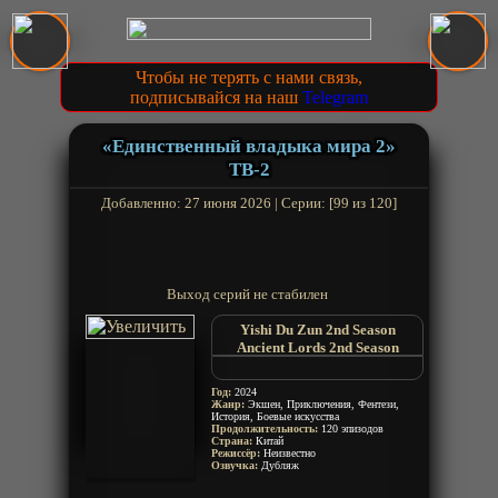
Чтобы не терять с нами связь,
подписывайся на наш
Telegram
«Единственный владыка мира 2»
ТВ-2
Добавленно: 27 июня 2026 | Серии: [99 из 120]
Выход серий не стабилен
Yishi Du Zun 2nd Season
Ancient Lords 2nd Season
Yishi Du Zun 2nd Season
The Sovereigns Ascension 2nd
Год:
2024
Season
Жанр:
Экшен, Приключения, Фентези,
История, Боевые искусства
Продолжительность:
120 эпизодов
Страна:
Китай
Режиссёр:
Неизвестно
Озвучка:
Дубляж