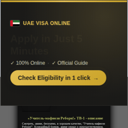
Чтобы не терять с нами связь,
подписывайся на наш
Telegram
«Учитель-мафиози Реборн!» ТВ-1
Добавленно: 16 января 2021 | Серии: [203 из 203]
Katekyo Hitman Reborn!
Репетитор-киллер Реборн!
Год:
2006
Жанр:
Экшен, Комедия, Супер сила, Сенен
Продолжительность:
203 эпизода
Страна:
Япония
Режиссёр:
Кэнъити Имайдзуми
Озвучка:
Дубляж
«Учитель-мафиози Реборн!» ТВ-1 - описание
Смотреть, аниме, бесплатно, в хорошем качестве, "Учитель-мафиози
Реборн!". Комедийный боевик, аниме сериал о сверхъестественном,