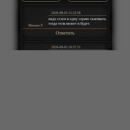
2026-08-05 11:22:18
надо сезон в одну серию склеивать.
тогда толк может и будет.
Михаил Л.
Ответить
2026-08-05 10:37:21
А чем закончилось? Такой сюжет
не на 3 минуты серию пускать. И
концовки нету
Хранитель
Ответить
2026-08-05 09:33:17
Ну, сюжет хорош, но нужно серий
60 таких минимум, а ещё лучше
склеить каждые 3-4 серии и вполне
Павел
смотрибельно будет
Ответить
2026-08-05 08:49:54
я много всякой хрени посмотрел но