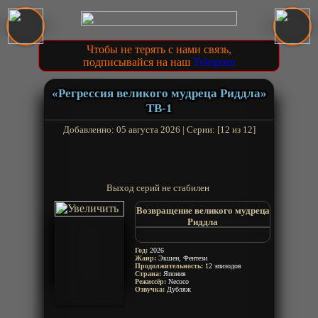
Чтобы не терять с нами связь,
подписывайся на наш
Telegram
«Регрессия великого мудреца Риддла»
ТВ-1
Добавленно: 05 августа 2026 | Серии: [12 из 12]
Выход серий не стабилен
Возвращение великого мудреца
Риддла
Регрессия во времени великого
мудреца
Год:
2026
Daikenja Riddle no Jikan
Жанр:
Экшен, Фентези
Продолжительность:
Gyakkou
12 эпизодов
Страна:
Япония
The Regression of Great Sage
Режиссёр:
Necoco
Riddle
Озвучка:
Дубляж