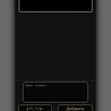
(=^_^=)~