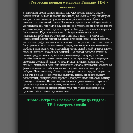
«Регрессия великого мудреца Риддла» ТВ-1 -
описание
Риддл стоит среди развалин мира, где уже поздно спасать друзей,
поздно искать выход и поздно надеяться, но именно в эту секунду он
находит единственный путь — не выиграть последнюю битву, а
вернуться к самому её началу. Загадочная организация «Ящик злобы»
уничтожила всё, что было ему дорого, и оставила после себя не просто
мёртвые города, а пустоту, в которой любой другой человек смирился
бы с концом. Риддл не смиряется. Он проживает тысячу лет,
превращает собственное отчаяние в знание, а тело — в сосуд для
невозможной магии, чтобы однажды отбросить себя назад, в юность,
когда катастрофу ещё можно остановить. Теперь у него есть то, чего не
было раньше: опыт проигранного мира, память о каждом неверном
выборе и понимание, что враг действует не силой в лоб, а через расчёт,
страх и цепочку незаметных решений. Но вторая попытка страшнее
первой: рядом снова те, кого он уже однажды потерял, а любая
ошибка может не только повторить старую трагедию, но и породить
ещё более жестокий исход. И пока Риддл пытается изменить ход
судьбы, становится ясно, что настоящая схватка начинается задолго до
финала и может потребовать от него куда большего, чем просто
победы. Поэтому каждый его шаг превращается в игру на опережение.
Там, где раньше он действовал вслепую, теперь он просчитывает
последствия, собирает силу заранее и старается изменить саму логику
будущих событий. Но мир не подчиняется одной памяти. Люди вокруг
принимают решения по-своему, союзники ещё не готовы верить в
угрозу, а противник опасен именно тем, что умеет скрываться за
чужими слабостями и случайностями.
Аниме «Регрессия великого мудреца Риддла»
ТВ-1 смотреть онлайн