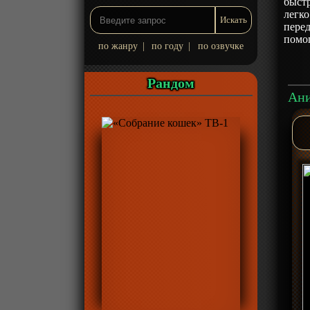
быстр
легко
перед
помог
по жанру
|
по году
|
по озвучке
Рандом