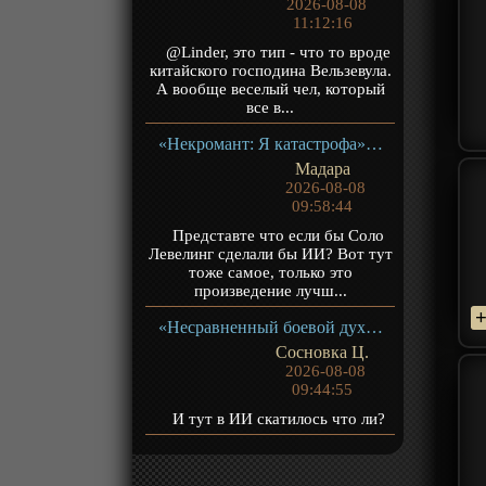
2026-08-08
11:12:16
@Linder, это тип - что то вроде
китайского господина Вельзевула.
А вообще веселый чел, который
все в...
«Некромант: Я катастрофа» ТВ-1
Мадара
2026-08-08
09:58:44
Представте что если бы Соло
Левелинг сделали бы ИИ? Вот тут
тоже самое, только это
произведение лучш...
«Несравненный боевой дух 2» ТВ-2
Сосновка Ц.
2026-08-08
09:44:55
И тут в ИИ скатилось что ли?