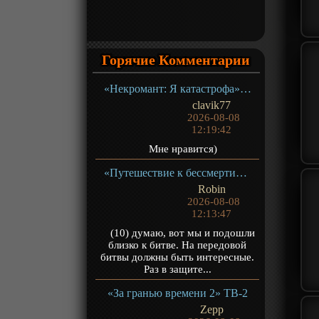
Горячие Комментарии
«Некромант: Я катастрофа» ТВ-1
clavik77
2026-08-08
12:19:42
Мне нравится)
«Путешествие к бессмертию 5» ТВ-5
Robin
2026-08-08
12:13:47
(10) думаю, вот мы и подошли
близко к битве. На передовой
битвы должны быть интересные.
Раз в защите...
«За гранью времени 2» ТВ-2
Zepp