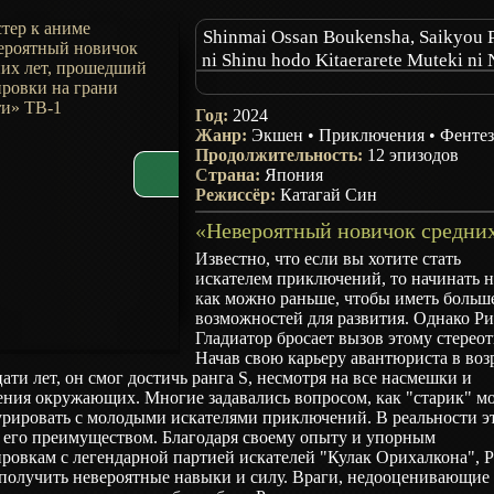
Shinmai Ossan Boukensha, Saikyou P
ni Shinu hodo Kitaerarete Muteki ni 
The Ossan Newbie Adventurer, Train
Death by the Most Powerful Part
Год:
2024
The Rookie Middle-Aged Adventure
Жанр:
Экшен
•
Приключения
•
Фенте
Trained to Death by the Most Power
Продолжительность:
12 эпизодов
Страна:
Party to Become Invincible
Япония
Режиссёр:
Катагай Син
Известно, что если вы хотите стать
искателем приключений, то начинать 
как можно раньше, чтобы иметь больш
возможностей для развития. Однако Р
Гладиатор бросает вызов этому стереот
Начав свою карьеру авантюриста в воз
ати лет, он смог достичь ранга S, несмотря на все насмешки и
ения окружающих. Многие задавались вопросом, как "старик" м
урировать с молодыми искателями приключений. В реальности э
о его преимуществом. Благодаря своему опыту и упорным
ровкам с легендарной партией искателей "Кулак Орихалкона", 
получить невероятные навыки и силу. Враги, недооценивающие 