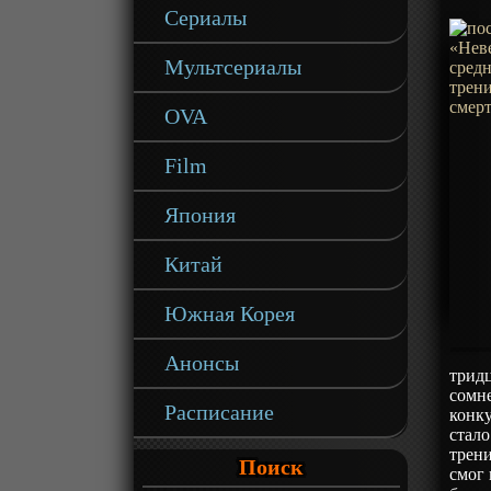
Сериалы
Мультсериалы
OVA
Film
Япония
Китай
Южная Корея
Анонсы
тридц
сомн
Расписание
конк
стал
трени
Поиск
смог 