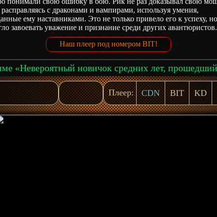
о понимали свою ошибку в бою. Рик не раз доказывал свою мощ
 расправляясь с драконами и вампирами, используя умения,
анные ему наставниками. Это не только привело его к успеху, но
ло завоевать уважение и признание среди других авантюристов
Наш плеер под номером BIT!
Плеер:
CDN
BIT
KD