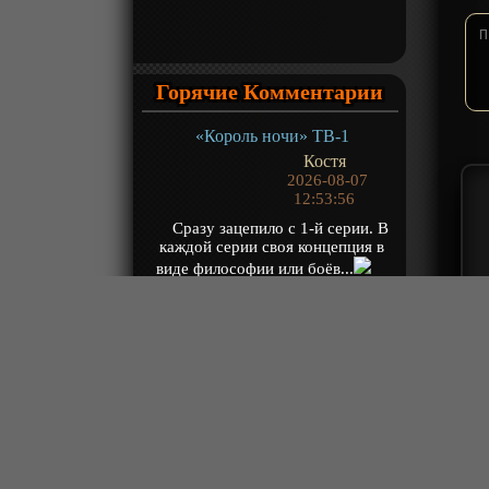
Горячие Комментарии
«Король ночи» ТВ-1
Костя
2026-08-07
12:53:56
Сразу зацепило с 1-й серии. В
каждой серии своя концепция в
виде философии или боёв...
Над...
«Владыка множества миров 3» ТВ-3
Robin
2026-08-07
11:44:20
(...-196) эхх. Ну как то так
«Древний бог» ТВ-1
Хранитель