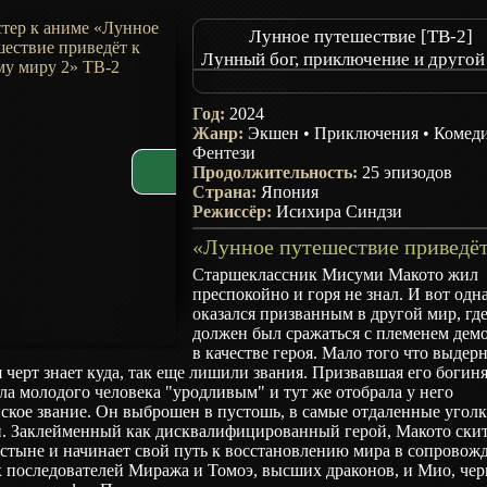
Лунное путешествие [ТВ-2]
Лунный бог, приключение и другой
2
Лунное путешествие в другой ми
Год:
2024
TSUKIMICHI -Moonlit Fantasy-
Жанр:
Экшен
•
Приключения
•
Комед
Tsuki ga Michibiku Isekai Douchuu
Фентези
Продолжительность:
Season
25 эпизодов
Страна:
Япония
Режиссёр:
Исихира Синдзи
Старшеклассник Мисуми Макото жил
преспокойно и горя не знал. И вот од
оказался призванным в другой мир, гд
должен был сражаться с племенем дем
в качестве героя. Мало того что выдер
 черт знает куда, так еще лишили звания. Призвавшая его богин
ла молодого человека "уродливым" и тут же отобрала у него
ское звание. Он выброшен в пустошь, в самые отдаленные угол
и. Заклейменный как дисквалифицированный герой, Макото скит
стыне и начинает свой путь к восстановлению мира в сопровож
х последователей Миража и Томоэ, высших драконов, и Мио, чер