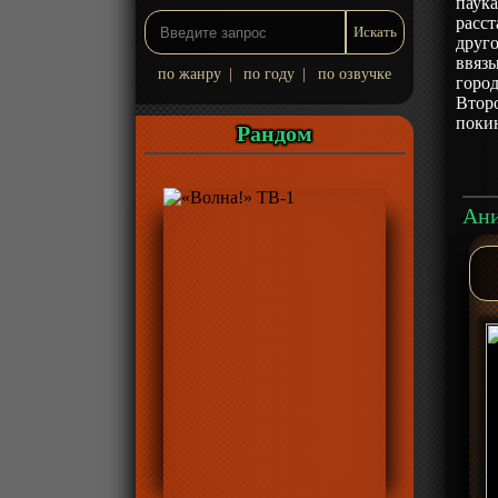
паука
расс
друг
ввяз
по жанру
|
по году
|
по озвучке
город
Второ
покин
Рандом