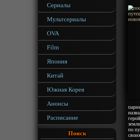
Сериалы
Мультсериалы
OVA
Film
Япония
Китай
Южная Корея
Анонсы
парня
назва
Расписание
герой
земл
по пу
Поиск
свои