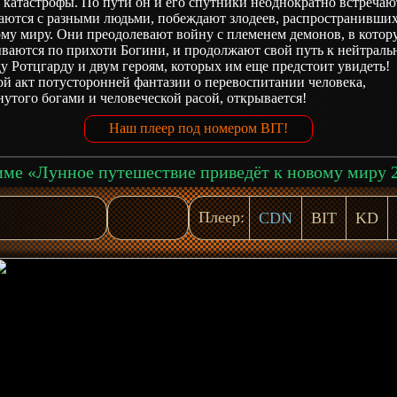
 катастрофы. По пути он и его спутники неоднократно встречаю
таются с разными людьми, побеждают злодеев, распространивших
ому миру. Они преодолевают войну с племенем демонов, в котор
ываются по прихоти Богини, и продолжают свой путь к нейтраль
у Ротцгарду и двум героям, которых им еще предстоит увидеть!
й акт потусторонней фантазии о перевоспитании человека,
утого богами и человеческой расой, открывается!
Наш плеер под номером BIT!
Плеер:
CDN
BIT
KD