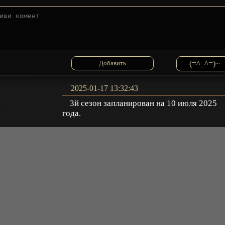
(=^_^=)~
2025-01-17 13:32:43
3й сезон запланирован на 10 июля 2025
года.
alexalsp
+
ещё комментарии
Ответить
2024-12-15 21:11:56
Я вот только не понял зачем Козунохе
вообще понадобилось открывать свои лавк
в городах и торговать с людьми. Только
kotoo
проблем себе зачем-то наживать на ровном