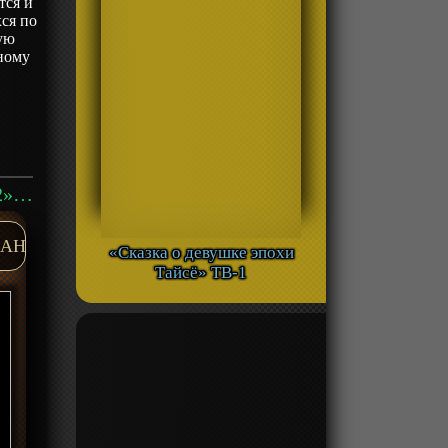
тся и
ся по
ую
ному
Аниме «Лунное путешествие приведёт к новому миру 2» ТВ-2 смотреть онлайн
AH
«Сказка о девушке эпохи
Тайсё» ТВ-1