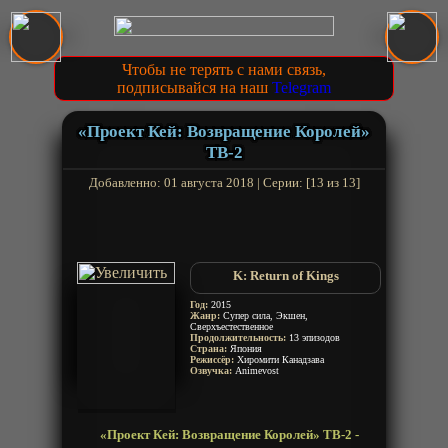
Чтобы не терять с нами связь,
подписывайся на наш
Telegram
«Проект Кей: Возвращение Королей»
ТВ-2
Добавленно: 01 августа 2018 | Серии: [13 из 13]
K: Return of Kings
Год:
2015
Жанр:
Супер сила, Экшен,
Сверхъестественное
Продолжительность:
13 эпизодов
Страна:
Япония
Режиссёр:
Хиромити Канадзава
Озвучка:
Animevost
«Проект Кей: Возвращение Королей» ТВ-2 -