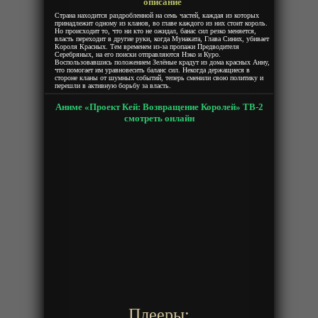
описание
Страна находится раздробленной на семь частей, каждая из которых
принадлежит одному из кланов, во главе каждого из них стоит король.
Но происходит то, что ни кто не ожидал, банас сил резко меняется,
власть переходит в другие руки, когда Мунаката, Глава Синих, убивает
Короля Красных. Тем временем из-за пропажи Предводителя
Серебряных, на его поиски отправляются Нэко и Куро.
Воспользовавшись положением Зелёные крадут из дома красных Анну,
что помогает им уравновесить баланс сил. Некогда держащиеся в
стороне кланы от шумных событий, теперь сменили свою политику и
перешли в активную борьбу за власть.
Аниме «Проект Кей: Возвращение Королей» ТВ-2
смотреть онлайн
Плееры: