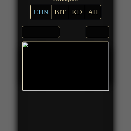
CDN
BIT
KD
AH