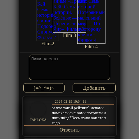
Film-3
Film-2
Film-4
(=^_^=)~
2024-02-19 10:04:11
за что такой рейтинг? мечами
помахали,сиськами потрясли и
пять звёзд?Весь мульт как стоп
TAHI-OXA
кадр.
Ответить