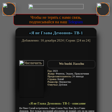
Чтобы не терять с нами связь,
подписывайся на наш
Telegram
«Я не Глава Демонов» ТВ-1
Добавленно: 16 декабря 2024 | Серии: [24 из 24]
Wo bushi Jiaozhu
Год:
2023
Жанр:
Фентези, Экшен, Приключения
Продолжительность:
24 эпизода
Страна:
Китай
Режиссёр:
Неизвестно
Озвучка:
Дубляж
«Я не Глава Демонов» ТВ-1 - описание
На Пике Силай встретились Глава Союза Ушу Ван Ди и Глава
Демонов. Вот только последний абсолютно не помнит, кто он на самом