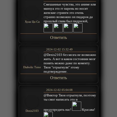
Смешанные чувства, это аниме или
манхуа это гг парень но носит
женские стринги это очень
странно возможно он пидарок да
прошлый глава был пидрилой,
Хуан Ци Си
Ответить
2024-12-02 15:32:49
@Denis2103 без мозга не возможно
жить. А вот в каком состоянии мозг
понять можно даже по коменту.
Твои "отрыгнули" этому
Diabolic Tutor
подтверждение.
Ответить
2024-12-02 05:04:08
@Виктор Твои отрыгнули, поэтому
ты смог написать это и
предупредить нас!
Красава!
Denis2103