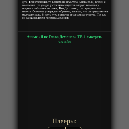
деле. Единственным его воспоминанием стало: много боли, печали и
сожалений. Но увидав у стоящего напротив вторую половинку
подвески собственного пояса, Ван Ди считает, что перед ним его
невеста. Оппонент утверждает обратное, заявляя, что он представитель
мужского пола. В итоге куча вопросов и совсем нет ответов. Так кто
он на самом деле и где глава Демонов?
Аниме «Я не Глава Демонов» ТВ-1 смотреть
онлайн
Плееры: