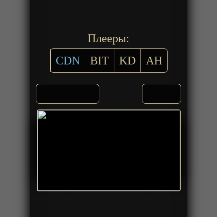
Плееры:
CDN
BIT
KD
AH