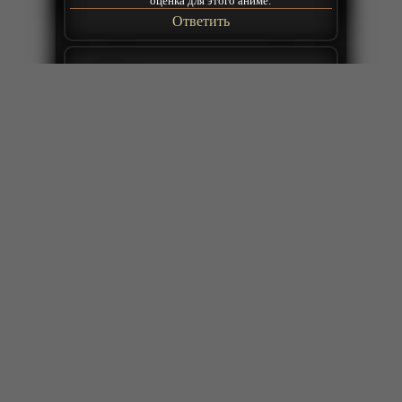
оценка для этого аниме.
Ответить
2026-07-05 18:16:41
Японцы епанутые ни 1 аниме без
пи да р а
Sora
Ответить
2026-04-27 19:07:57
Что смешно становиться он
подкатывает к каждой девушке а
парней так вообще не во что не
ставит и кое как согласился им
помочь, даже забыв что у него уже
невеста будущая есть из
королевской знати, не удивлюсь
хотя тут и так будет понятно что
Elcours
пойдут слухи и помолвку быстро
отменят и опозорит свой рот, так в
открытую и в наглую преставать к
ней что она пользуется святой
магией, так еще прилюдно не
отлипая.