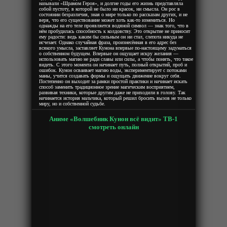
называли «Шрамом Героя», и долгие годы его жизнь представляла
собой пустоту, в которой не было ни красок, ни смысла. Он рос в
состоянии безразличия, зная о мире только по рассказам других, и не
веря, что его существование может хоть как-то измениться. Но
однажды на его теле проявляется водяной символ — знак того, что в
нём пробудилась способность к колдовству. Это открытие не приносит
ему радости: ведь каким бы сильным он ни стал, слепота никуда не
исчезает. Однако случайная фраза, произнесённая в его адрес без
всякого умысла, заставляет Кунона впервые по-настоящему задуматься
о собственном будущем. Впервые он ощущает искру желания —
использовать магию не ради славы или силы, а чтобы понять, что такое
видеть. С этого момента он начинает путь, полный открытий, проб и
ошибок. Кунон осваивает магию воды, экспериментирует с потоками
маны, учится создавать формы и ощущать движение вокруг себя.
Постепенно он выходит за рамки простой практики и начинает искать
способ заменить традиционное зрение магическим восприятием,
развивая техники, которые другим даже не приходили в голову. Так
начинается история мальчика, который решил бросить вызов не только
миру, но и собственной судьбе.
Аниме «Волшебник Кунон всё видит» ТВ-1
смотреть онлайн