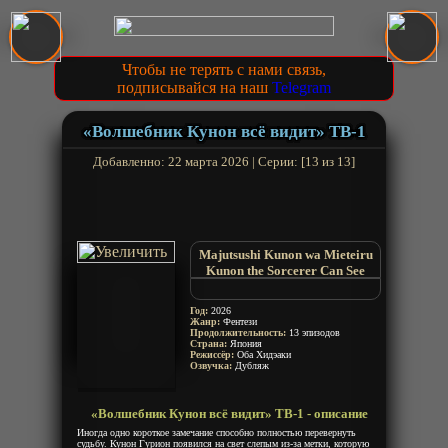
Чтобы не терять с нами связь,
подписывайся на наш
Telegram
«Волшебник Кунон всё видит» ТВ-1
Добавленно: 22 марта 2026 | Серии: [13 из 13]
Majutsushi Kunon wa Mieteiru
Kunon the Sorcerer Can See
Kunon the Sorcerer Can See
Through
Год:
2026
Жанр:
Фентези
Продолжительность:
13 эпизодов
Страна:
Япония
Режиссёр:
Оба Хидэаки
Озвучка:
Дубляж
«Волшебник Кунон всё видит» ТВ-1 - описание
Иногда одно короткое замечание способно полностью перевернуть
судьбу. Кунон Гурион появился на свет слепым из-за метки, которую