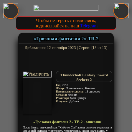
Чтобы не терять с нами связь,
подписывайся на наш
Telegram
«Грозовая фантазия 2» ТВ-2
Добавленно: 12 сентября 2023 | Серии: [13 из 13]
Thunderbolt Fantasy: Sword
Seekers 2
Thunderbolt Fantasy: Touri-ken
Год:
2018
Жанр:
Приключения, Фентези
Yuuki 2
Продолжительность:
13 эпизодов
Страна:
Япония
Режиссёр:
Хуан Цянхуа
Озвучка:
Дубляж
«Грозовая фантазия 2» ТВ-2 - описание
После битвы, известной как "Кибо-но Сен" армия демонов ворвались в
мир людей, пытаясь уничтожить человечество. Люди, научившись у