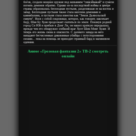
богов, создали мощное оружие под названием "синкэймакай" и сумели
изгнать демонов обратно. Однако из-за последствий войны в центре
страны образовалась бесплодная пустыня, разделившая ее на восток и
запад. Бесплодная пустыня также стала населена демонами и
каннибалами, и пустыня стала известна как "Земля Дьявольской
смерти". Нося с собой сокровище, которое, как говорят, навлекает
беду, Шан Бу Хуан продолжает скитаться по земле. Покинув родной
город Си Юй и прибыв в Донг Ли, он нашел краткую передышку,
прежде чем его обнаружил злейший враг Хуот Шим Минг Хуанг. И
теперь его жизнь снова в опасности. С далекого запада на него
нападают бесчисленные диковинные убийцы с потусторонними
силами... пока на помощь не приходит странный бард в малиновом
одеянии.
Аниме «Грозовая фантазия 2» ТВ-2 смотреть
онлайн