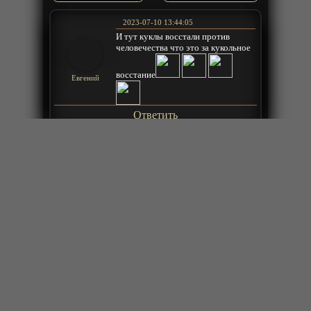
2023-07-10 13:44:05
И тут куклы восстали против
человечества что это за кукольное
восстание
Евгений
Ответить
2023-07-05 00:40:09
Начал смотреть - че за нах? Рюмок
через 5-6 О да!!! Блондинка, давай,
вытащи его из ножен и да дратути
LordDoSiRak
хардкор!!!
Ответить
2023-07-05 00:31:57
Хоть и кукольный театр, но я
трубку полную табачка скурил за 3
минуты!
LordDoSiRak
Ответить