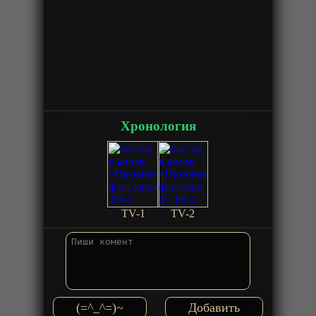
Хронология
TV-1
TV-2
(=^_^=)~