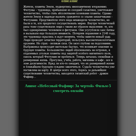
описание
Жители, планеты Земля, подверглись инопланетному вторжению.
Фестумы - чудовища, прибывшие из соседней галактики, уничтожают
человечество, чтобы стать абсолютными хозяевами планеты. Однако
жители Земли в надежде выжить сражаются со злыми захватчиками -
Фестумами. Представители этого вида ненавидели человечество, но
были и те, кто предпочел сосуществовать мирно. Внутри человеческой
расы тоже существовали люди с таким же образом мышления: те, кто
был одновременно человеком и фестумом. Они усугубляли хаос битвы
и вызывали еще большую ненависть. Потерпев поражение в 2148 году,
эти чудовища скрылись и ждут момента, чтобы нанести новый удар.
Люди проводят зачистки территорий, пользуясь высокотехнологичным
оружием. Но страх - великая сила. Он засел глубоко на подсознании.
Выбраковка происходит настолько быстро, что возникает опасение за
будущее планеты. Большинство людей обосновались на островах, в
отдаленных уголках планеты под защитой особого магнитного поля,
сквозь который Фестумам не пробиться. Теперь началась спокойная и
размеренная жизнь. Прогулки, учеба, работа, магазины и кафе - все в
зоне досягаемости. Вряд ли кто-то ожидает, что их размеренной жизни
в ближайшем будущем суждено закончиться. Судьба человечества уже
поставлена на карту. В центре всего этого, борясь за дальнейшее
существование человечества, находится гигантский робот - дракон
Фафнир...
Аниме «Небесный Фафнир: За чертой» Фильм-5
смотреть онлайн