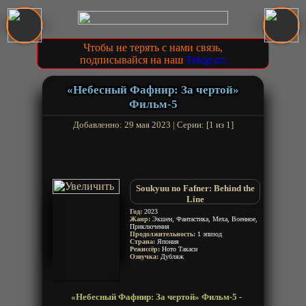
Чтобы не терять с нами связь,
подписывайся на наш
Telegram
«Небесный Фафнир: За чертой»
Фильм-5
Добавленно: 29 мая 2023 | Серии: [1 из 1]
Soukyuu no Fafner: Behind the
Line
Soukyuu no Fafner: Dead
Год:
2023
Жанр:
Экшен, Фантастика, Меха, Военное,
Aggressor - Behind the Line
Приключения
Продолжительность:
1 эпизод
Страна:
Япония
Режиссёр:
Ното Такаси
Озвучка:
Дубляж
«Небесный Фафнир: За чертой» Фильм-5 -