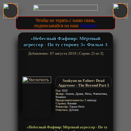
Чтобы не терять с нами связь,
подписывайся на наш
Telegram
«Небесный Фафнир: Мёртвый
агрессор - По ту сторону 3» Фильм-3
Добавленно: 07 августа 2019 | Серии: [3 из 3]
Soukyuu no Fafner: Dead
Aggressor - The Beyond Part 3
Год:
2020
Жанр:
Экшен, Драма, Меха, Фантастика,
Военное
Продолжительность:
3 эпизода
Страна:
Япония
Режиссёр:
Такаси Ното
Озвучка:
Дубляж
«Небесный Фафнир: Мёртвый агрессор - По ту