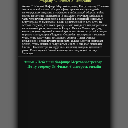
сторону 3» Фильм-3 - описание
Аниме, "Небесный Фафнир: Мёртвый агрессор По ту сторону 2" военно
фантастический фильм. История сфокусирована на группе детей,
пилотирующих титульных Фафниров в набирающей обороты войне
против гигантских инопланетян. В недалёком будущем наибольшая
часть человечества истреблена внеземной цивилизацией, остальные
ведут борьбу за выживание. Соши-единственный из всех детей на
острове Тацумия, кто знает правду — мир находился под вторжением
инопланетной расы, называемой Фестум. Он сын Минаширо Кузу,
командующего секретной военной крепостью Алвис, скрытой в недрах
мирного на вид острова Тацумия. Соши был изолирован и воспитан,
чтобы стать следующим командиром Алвиса. Парня считают
неуклюжим и бессердечным человеком. Только Кадзуки, прилагает
усилия, чтобы понять и подружиться с ним, и эти двое становятся
близки. Это несмотря на неудачный инцидент, который произошёл
ранее. Соши первый боевой командир использующий систему
Зигфрида.
Аниме «Небесный Фафнир: Мёртвый агрессор -
По ту сторону 3» Фильм-3 смотреть онлайн