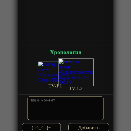
Хронология
TV-1.1
TV-1.2
(=^_^=)~