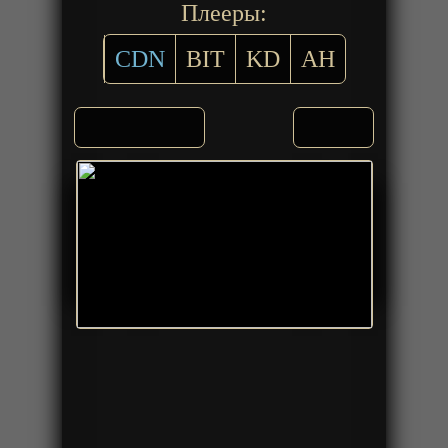
Плееры:
CDN
BIT
KD
AH