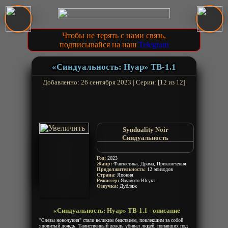
Чтобы не терять с нами связь,
подписывайся на наш
Telegram
«Синдуальность: Нуар» ТВ-1.1
Добавленно: 26 сентября 2023 | Серии: [12 из 12]
Synduality Noir
Синдуальность
Synduality
SYNDUALITY
Год:
2023
Жанр:
Фантастика, Драма, Приключения
Продолжительность:
12 эпизодов
Страна:
Япония
Режиссёр:
Ямамото Юсукэ
Озвучка:
Дубляж
«Синдуальность: Нуар» ТВ-1.1 - описание
"Слезы новолуния" стали великим бедствием, повлекшим за собой
ядовитый дождь. Таинственный дождь убивал людей, попавших под