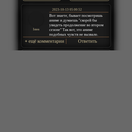
2023-10-13 05:00:52
Вот знаете, бывает посмотришь
аниме и думаешь "скорей бы
увидеть продолжение во втором
сезоне" Так вот, это аниме
Isten
подобных чувств не вызвало.
+
ещё комментарии
Ответить
2023-10-02 08:33:09
крайняя серия это какой то фиг-вам
называется - типа закладка на
будущее но какое то плачевное.
Sergei
Ответить
2023-09-27 01:36:03
что за дичь ? за 12 серий почти 0
прогресса по сюжету
LIGA
Ответить