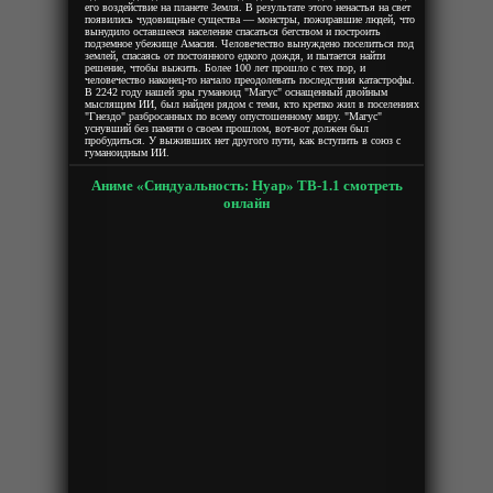
его воздействие на планете Земля. В результате этого ненастья на свет
появились чудовищные существа — монстры, пожиравшие людей, что
вынудило оставшееся население спасаться бегством и построить
подземное убежище Амасия. Человечество вынуждено поселиться под
землей, спасаясь от постоянного едкого дождя, и пытается найти
решение, чтобы выжить. Более 100 лет прошло с тех пор, и
человечество наконец-то начало преодолевать последствия катастрофы.
В 2242 году нашей эры гуманоид "Магус" оснащенный двойным
мыслящим ИИ, был найден рядом с теми, кто крепко жил в поселениях
"Гнездо" разбросанных по всему опустошенному миру. "Магус"
уснувший без памяти о своем прошлом, вот-вот должен был
пробудиться. У выживших нет другого пути, как вступить в союз с
гуманоидным ИИ.
Аниме «Синдуальность: Нуар» ТВ-1.1 смотреть
онлайн