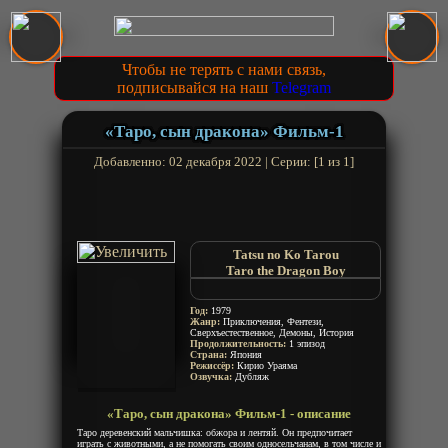
Чтобы не терять с нами связь,
подписывайся на наш
Telegram
«Таро, сын дракона» Фильм-1
Добавленно: 02 декабря 2022 | Серии: [1 из 1]
Tatsu no Ko Tarou
Taro the Dragon Boy
Приключения Таро в стране
гор
Год:
1979
Жанр:
Приключения, Фентези,
Сверхъестественное, Демоны, История
Продолжительность:
1 эпизод
Страна:
Япония
Режиссёр:
Кирио Ураяма
Озвучка:
Дубляж
«Таро, сын дракона» Фильм-1 - описание
Таро деревенский мальчишка: обжора и лентяй. Он предпочитает
играть с животными, а не помогать своим односельчанам, в том числе и