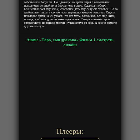
собственной бабушке. Но однажды во время игры с животными
появляется волшебник и бросает ему вызов. Одержав победу,
волшебник дает ему зелье, способное дать ему силу ста человек. Но та
срабатывает лишь в случае, если парнишка кому-то помогает. Спустя
некоторое время юнец узнает, что его мать, возможно, все еще жива,
правда, в облике дракона из-за проклятия. Теперь главный герой
отправляется на поиски матери, путешествуя от горы к горе и помогая
другим по пути.
Аниме «Таро, сын дракона» Фильм-1 смотреть
онлайн
Плееры: