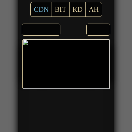
CDN
BIT
KD
AH