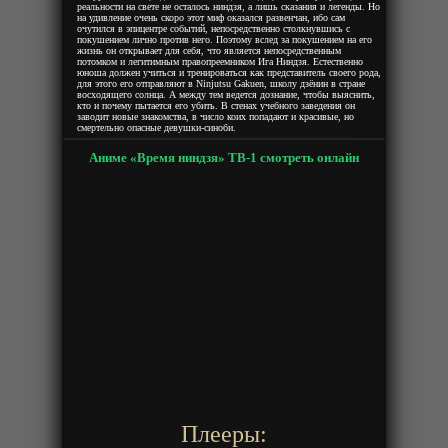
реальности на свете не осталось ниндзя, а лишь сказания и легенды. Но
на удивление очень скоро этот миф оказался развенчан, ибо сам
очутился в эпицентре событий, непосредственно столкнувшись с
покушением лично против него. Поэтому вслед за покушением на его
жизнь он открывает для себя, что является непосредственным
потомком и легитимным правопреемником Ига Ниндзя. Естественно
юноша должен учиться и тренироваться как представитель своего рода,
для этого его отправляют в Ninjutsu Gakuen, школу дзёнин в стране
восходящего солнца. А между тем ведется дознание, чтобы выяснить,
кто и почему пытается его убить. В стенах учебного заведения он
заводит новые знакомства, в число коих попадают и красивые, но
смертельно опасные девушки-синоби.
Аниме «Время ниндзя» ТВ-1 смотреть онлайн
Плееры: