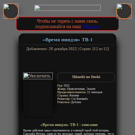
Чтобы не терять с нами связь,
подписывайся на наш
Telegram
«Время ниндзя» ТВ-1
Добавленно: 20 декабря 2022 | Серии: [12 из 12]
Shinobi no Ittoki
Год:
2022
Жанр:
Приключения, Экшен
Продолжительность:
12 эпизодов
Страна:
Япония
Режиссёр:
Сю Ватанабэ
Озвучка:
Дубляж
«Время ниндзя» ТВ-1 - описание
Время действия наша современность и главный герой этой истории,
Сакураба Иттоки, один из тех молодых людей, которые уверены, что в