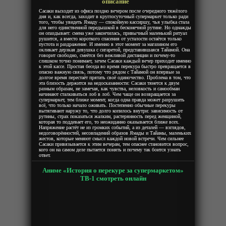
описание
Сасаки выходит из офиса поздно вечером после очередного тяжёлого
дня и, как всегда, заходит в круглосуточный супермаркет только ради
того, чтобы увидеть Ямаду — спокойную кассиршу, чья улыбка стала
для него единственной передышкой в бесконечной рутине. Но однажды
он опаздывает: смена уже закончилась, привычный маленький ритуал
рушится, а вместо короткого спасения от усталости остаётся только
пустота и раздражение. И именно в этот момент за магазином его
окликает дерзкая девушка с сигаретой, представившаяся Тайамой. Она
говорит свободно, смеётся без вежливой дистанции и почему-то
слишком точно понимает, зачем Сасаки каждый вечер приходит именно
к этой кассе. Простая беседа во время перекура быстро превращается в
опасно важную связь, потому что рядом с Тайамой он впервые за
долгое время перестаёт прятать своё одиночество. Проблема в том, что
эта близость держится на недосказанности: Сасаки тянется к двум
разным образам, не замечая, как чувства, неловкость и самообман
начинают сталкиваться лоб в лоб. Чем чаще он возвращается за
супермаркет, тем ближе момент, когда одна правда может разрушить
всё, что только начало оживать. Постепенно обычные перекуры
вытягивают наружу то, что долго копилось внутри: зависимость от
рутины, страх показаться жалким, растерянность перед женщиной,
которая то поддевает его, то неожиданно оказывается ближе всех.
Напряжение растёт не из громких событий, а из деталей — взглядов,
недоговорённостей, несовпадений образов Ямады и Тайамы, маленьких
жестов, которые меняют смысл каждой новой встречи. Чем сильнее
Сасаки привязывается к этим вечерам, тем опаснее становится вопрос,
кого он на самом деле пытается понять и почему так боится узнать
ответ.
Аниме «История о перекуре за супермаркетом»
ТВ-1 смотреть онлайн