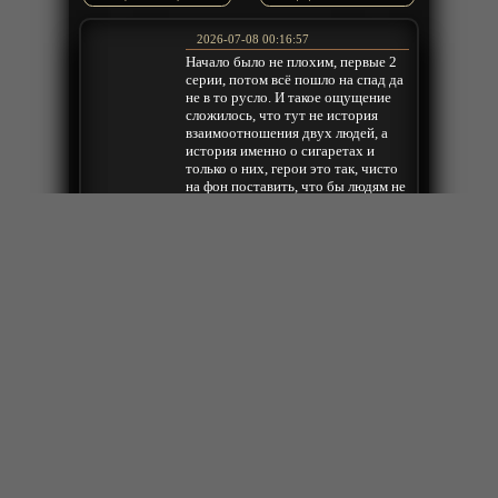
2026-07-08 00:16:57
Начало было не плохим, первые 2
серии, потом всё пошло на спад да
не в то русло. И такое ощущение
сложилось, что тут не история
взаимоотношения двух людей, а
история именно о сигаретах и
только о них, герои это так, чисто
на фон поставить, что бы людям не
скучно было смотреть рекламу
курения. Я и сам курю, много,
очень много и очень давно, так что
это не нравоучения ЗОЖ-ника. Ну
и мужик реально стремный, вроде
уже за 40, а по поведению, что то
между младшеклашкой, девченкой
Drew
и маньяком извращенцем. Ещё
лютое чувство тоски и какое-то
дичайшее сочувствие у меня
вызывает героиня данного
произведения. Ей всего 24, а она
сохнет по подобному
недоразумению, только
представьте насколько херовой
должна быть ее жизнь что бы она
на столько отчаялась. Да и в целом