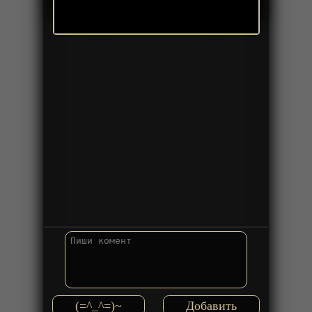
(=^_^=)~