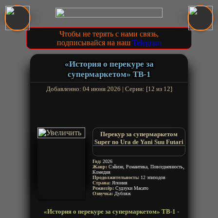
Чтобы не терять с нами связь,
подписывайся на наш
Telegram
«История о перекуре за
супермаркетом» ТВ-1
Добавленно: 04 июня 2026 | Серии: [12 из 12]
Перекур за супермаркетом
Super no Ura de Yani Suu Futari
Smoking Behind the
Supermarket with You
Год:
2026
A Story About Smoking at the
Жанр:
Сэйнэн, Романтика, Повседневность,
Комедия
Back of the Supermarket
Продолжительность:
12 эпизодов
Страна:
Япония
Режиссёр:
Судзуки Масато
Озвучка:
Дубляж
«История о перекуре за супермаркетом» ТВ-1 -