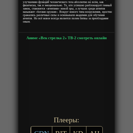
улучшению функций человеческого тела абсолютно во всем, как
физически, так и эмоционально. Те, кто успешно разблокирует генный
замок, становятся «агентами» новой эры, а лучших среди агентов
называют «богами оружия». Вокруг нового типа вооружения, яростно
сражались различные силы и основывали академии для обучения
агентов. Но всё новое всегда является полем битвы за преобладание
оным.
Аниме «Век стрелка 2» ТВ-2 смотреть онлайн
Плееры: