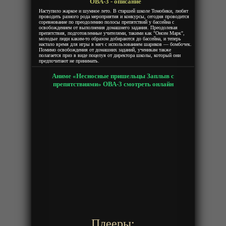
ОВА-3 - описание
Наступило жаркое и шумное лето. В старшей школе Томобики, любят
проводить разного рода мероприятия и конкурсы, сегодня проводится
соревнование по преодолению полосы препятствий у бассейна с
освобождением от выполнения домашнего задания. Преодолевая
препятствия, подготовленные учителями, такими как "Онсен Марк",
молодые люди каким-то образом добираются до бассейна, и теперь
настало время для игры в мяч с использованием шариков — бомбочек.
Помимо освобождения от домашних заданий, ученикам также
полагается приз в виде поцелуя от директора школы, который они
предпочитают не принимать.
Аниме «Несносные пришельцы Заплыв с
препятствиями» ОВА-3 смотреть онлайн
Плееры: