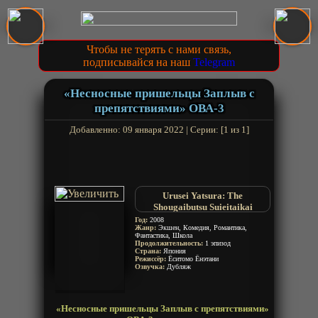
Чтобы не терять с нами связь,
подписывайся на наш
Telegram
«Несносные пришельцы Заплыв с
препятствиями» ОВА-3
Добавленно: 09 января 2022 | Серии: [1 из 1]
Urusei Yatsura: The
Shougaibutsu Suieitaikai
Год:
2008
Жанр:
Экшен, Комедия, Романтика,
Фантастика, Школа
Продолжительность:
1 эпизод
Страна:
Япония
Режиссёр:
Ёситомо Ёнэтани
Озвучка:
Дубляж
«Несносные пришельцы Заплыв с препятствиями»