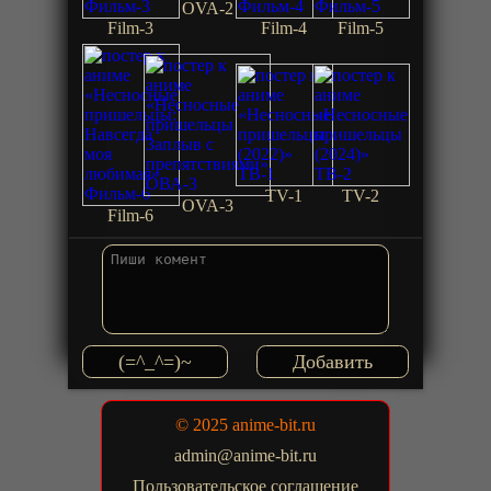
OVA-2
Film-3
Film-4
Film-5
TV-1
TV-2
OVA-3
Film-6
(=^_^=)~
© 2025 anime-bit.ru
admin@anime-bit.ru
Пользовательское соглашение