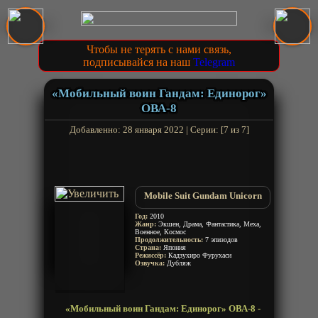
Чтобы не терять с нами связь,
подписывайся на наш
Telegram
«Мобильный воин Гандам: Единорог»
ОВА-8
Добавленно: 28 января 2022 | Серии: [7 из 7]
Mobile Suit Gundam Unicorn
Год:
2010
Жанр:
Экшен, Драма, Фантастика, Меха,
Военное, Космос
Продолжительность:
7 эпизодов
Страна:
Япония
Режиссёр:
Кадзухиро Фурухаси
Озвучка:
Дубляж
«Мобильный воин Гандам: Единорог» ОВА-8 -