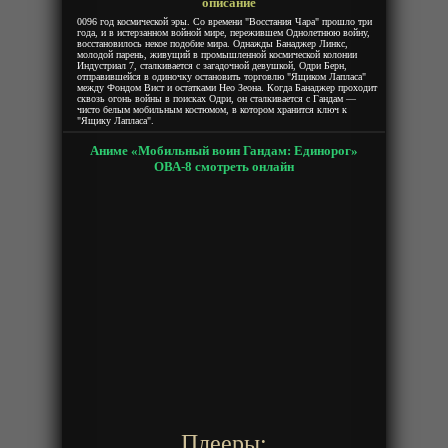
описание
0096 год космической эры. Со времени "Восстания Чара" прошло три
года, и в истерзанном войной мире, пережившем Однолетнюю войну,
восстановилось некое подобие мира. Однажды Банаджер Линкс,
молодой парень, живущий в промышленной космической колонии
Индустриал 7, сталкивается с загадочной девушкой, Одри Берн,
отправившейся в одиночку остановить торговлю "Ящиком Лапласа"
между Фондом Вист и остатками Нео Зеона. Когда Банаджер проходит
сквозь огонь войны в поисках Одри, он сталкивается с Гандам —
чисто белым мобильным костюмом, в котором хранится ключ к
"Ящику Лапласа".
Аниме «Мобильный воин Гандам: Единорог»
ОВА-8 смотреть онлайн
Плееры: