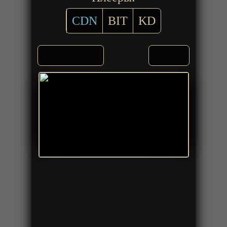
CDN
BIT
KD