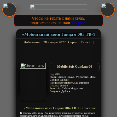
Чтобы не терять с нами связь,
подписывайся на наш
Telegram
«Мобильный воин Гандам 00» ТВ-1
Добавленно: 28 января 2022 | Серии: [25 из 25]
Mobile Suit Gundam 00
Год:
2007
Жанр:
Экшен, Драма, Фантастика, Меха,
Военное, Космос
Продолжительность:
25 эпизодов
Страна:
Япония
Режиссёр:
Сэйдзи Мидзусима
Озвучка:
Дубляж
«Мобильный воин Гандам 00» ТВ-1 - описание
В далёком 2307 году. Всё ископаемое топливо исчерпано, но взамен
люди располагают альтернативным источником энергии: тремя