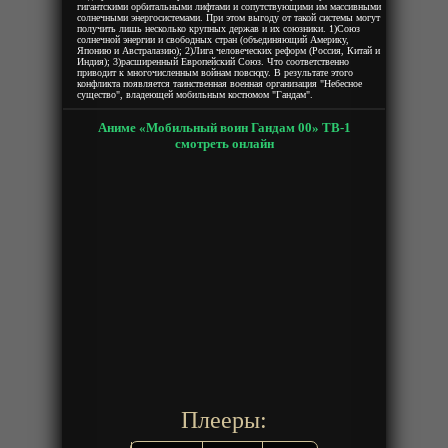
гигантскими орбитальными лифтами и сопутствующими им массивными
солнечными энергосистемами. При этом выгоду от такой системы могут
получить лишь несколько крупных держав и их союзники. 1)Союз
солнечной энергии и свободных стран (объединяющий Америку,
Японию и Австралазию); 2)Лига человеческих реформ (Россия, Китай и
Индия); 3)расширенный Европейский Союз. Что соответственно
приводит к многочисленным войнам повсюду. В результате этого
конфликта появляется таинственная военная организация "Небесное
существо", владеющей мобильным костюмом "Гандам".
Аниме «Мобильный воин Гандам 00» ТВ-1
смотреть онлайн
Плееры: