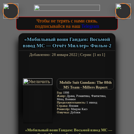
Чтобы не терять с нами связь,
подписывайся на наш
Telegram
«Мобильный воин Гандам: Восьмой
взвод МС — Отчёт Миллер» Фильм-2
Добавленно: 28 января 2022 | Серии: [1 из 1]
Mobile Suit Gundam: The 08th
MS Team - Millers Report
Год:
1998
Жанр:
Драма, Романтика, Фантастика,
Меха, Военное
Продолжительность:
1 эпизод
Страна:
Япония
Режиссёр:
Мицуко Касэ
Озвучка:
Дубляж
«Мобильный воин Гандам: Восьмой взвод МС —