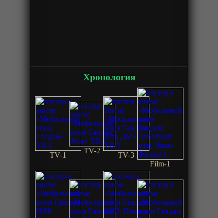
Хронология
TV-2
TV-1
TV-3
Film-1