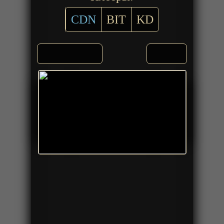
CDN
BIT
KD