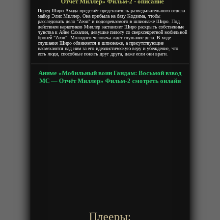
Отчёт Миллер» Фильм-2 - описание
Перед Широ Амада предстаёт представитель разведывательного отдела
майор Элис Миллер. Она прибыла на базу Кодзима, чтобы
расследовать дело "Zeon" и подозреваемого в шпионаже Широ. Под
действием наркотиков Миллер заставляет Широ раскрыть собственные
чувства к Айне Сахалин, девушке пилоту со сверхсекретной мобильной
броней "Zeon". Молодого человека ждёт слушание дела. В ходе
слушания Широ обвиняется в шпионаже, а присутствующие
насмехаются над ним за его идеалистическую веру и убеждение, что
есть люди, способные понять друг друга, даже если они враги.
Аниме «Мобильный воин Гандам: Восьмой взвод
МС — Отчёт Миллер» Фильм-2 смотреть онлайн
Плееры: