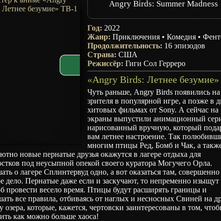
Angry Birds: Summer Madness
Год:
2022
Жанр:
Приключения
•
Комедия
•
Фент
Продолжительность:
16 эпизодов
Страна:
США
Режиссёр:
Гиги Сол Герреро
Чуть раньше, Angry Birds появились на
зрителя в популярной игре, а позже в д
хитовых фильмах от Sony. А сейчас на
экраны выпустили анимационный сери
нарисованный вручную, который пода
вам летнее настроение. Так полюбивш
многим птицы Ред, Бомб и Чак, а такж
ютно новые пернатые друзья окажутся в лагере отдыха для
стков под неусыпной опекой своего куратора Могучего Орла.
ть о лагере Сплинтервуд одно, а вот оказаться там, совершенно
е дело. Пернатые даже если и заскучают, то непременно изыщут
б провести весело время. Птицы будут расширять границы и
ать все правила, отбиваясь от наглых и несносных Свиней на д
у озера, которые, кажется, чертовски заинтересованы в том, что
ить как можно больше хаоса!