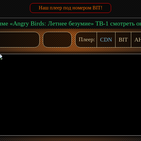
Наш плеер под номером BIT!
Плеер:
CDN
BIT
A