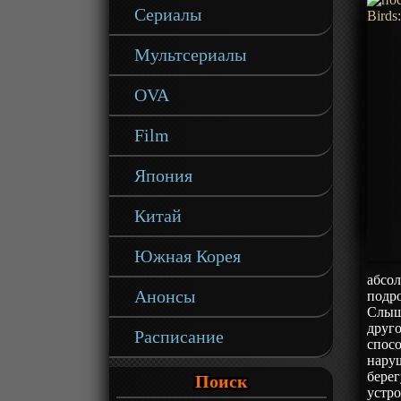
Сериалы
Мультсериалы
OVA
Film
Япония
Китай
Южная Корея
абсол
Анонсы
подро
Слыша
друго
Расписание
спосо
наруш
берег
Поиск
устро