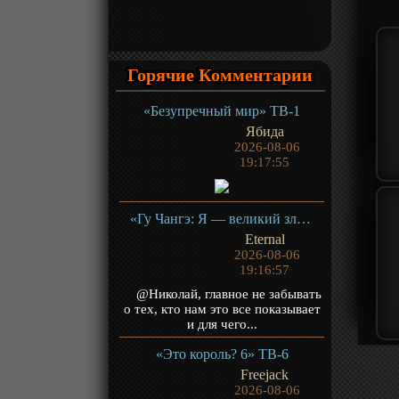
Горячие Комментарии
«Безупречный мир» ТВ-1
Ябида
2026-08-06
19:17:55
«Гу Чангэ: Я — великий злодей Небесной Судьбы» ТВ-1
Eternal
2026-08-06
19:16:57
@Николай, главное не забывать
о тех, кто нам это все показывает
и для чего...
«Это король? 6» ТВ-6
Freejack
2026-08-06