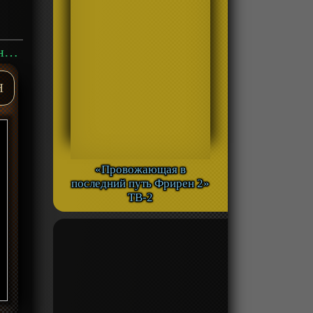
Аниме «Angry Birds: Летнее безумие» ТВ-1 смотреть онлайн
H
«Провожающая в
последний путь Фрирен 2»
ТВ-2