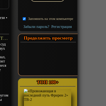
ези
•
Запомнить на этом компьютере
Забыли пароль?
Регистрация
Продолжить просмотр
«Angry Birds: Летнее безумие» ТВ-1 - описание
 суд
вух
ал,
рит
иеся
е
ТОП 100+
ругом
бы