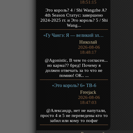
18:51:15
Это король? 4 / Shi Wangzhe A?
4th Season Статус: завершено
2024-2025 гг. и Это король? 5 / Shi
Wang...
«Гу Чангэ: Я — великий злодей Небесной Судьбы» ТВ-1
Николай
2026-08-06
18:48:17
@Agonistic, В чем то согласен...
но карма?? бред! Почему я
должен отвечать за то что не
помню! ОК.. ...
«Это король? 6» ТВ-6
Freejack
2026-08-06
18:47:03
@Александр, нет не напутали,
просто 4 и 5 не переведены кто то
забил или кому то пофиг