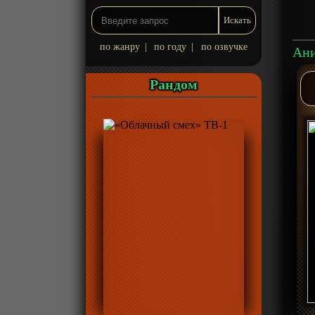
по жанру
|
по году
|
по озвучке
Рандом