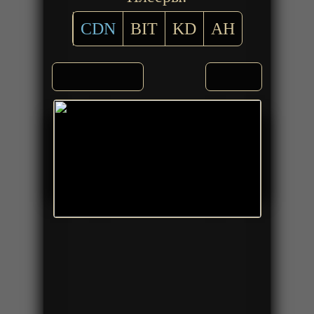
CDN
BIT
KD
AH