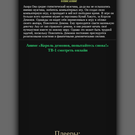
описание
Акира Она средне статистический мужчина, да-да вы не ослышались
именно мужчина, любитель компьютерных игр. Он создал свою
компьютерную игру, и пропадает в ней всё свободное время. В игре он
больше всего времени играет за персонажа Кунай Хакуто, за Короля
Демонов. Однажды он видит себя перенесенным в игру в облике
своего аватара, Повелителя Демона. Ему приходится спасти маленькую
девочку Аку от лап страшного демона, и они решают начать своё
путешествие вместе по новому миру. Однако это может быть трудной
задачей, поскольку Повелитель Демонов постоянно преследуется
религиозными властями и фанатичными демоническими сектами.
Аниме «Король демонов, попытайтесь снова!»
ТВ-1 смотреть онлайн
Плееры: