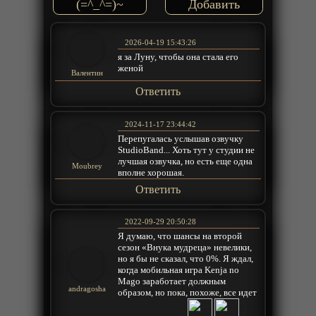
(=^_^=)~
2026-04-19 15:43:26
я за Луну, чтобы она стала его
женой
Валентин
Ответить
2024-11-17 23:44:42
Перепугалась услышав озвучку
StudioBand... Хоть тут у студии не
лучшая озвучка, но есть еще одна
Moubrey
вполне хорошая.
Ответить
2022-09-29 20:50:28
Я думаю, что шансы на второй
сезон «Внука мудреца» невелики,
но я бы не сказал, что 0%. Я ждал,
когда мобильная игра Kenja no
Mago заработает должным
andragosha
образом, но пока, похоже, все идет