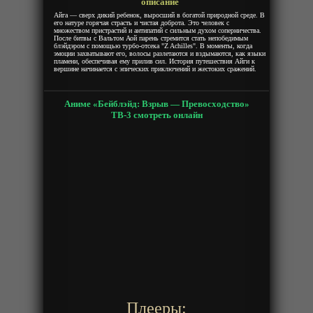
описание
Айга — сверх дикий ребенок, выросший в богатой природной среде. В
его натуре горячая страсть и чистая доброта. Это человек с
множеством пристрастий и антипатий с сильным духом соперничества.
После битвы с Вальтом Аой парень стремится стать непобедимым
блэйдэром с помощью турбо-отсека "Z Achilles". В моменты, когда
эмоции захватывают его, волосы разлетаются и вздымаются, как языки
пламени, обеспечивая ему прилив сил. История путешествия Айги к
вершине начинается с эпических приключений и жестоких сражений.
Аниме «Бейблэйд: Взрыв — Превосходство»
ТВ-3 смотреть онлайн
Плееры: