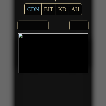
CDN
BIT
KD
AH