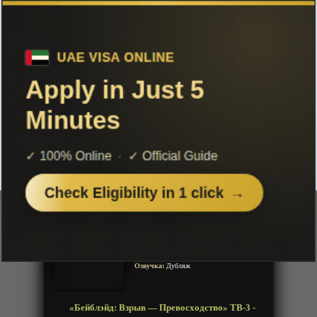
Чтобы не терять с нами связь,
подписывайся на наш
Telegram
«Бейблэйд: Взрыв — Превосходство»
ТВ-3
Добавленно: 02 декабря 2021 | Серии: [51 из 51]
Beyblade Burst Chouzetsu
Beyblade Burst Turbo
Год:
2018
Жанр:
Детское, Экшен, Приключения,
Фантастика, Спорт
Продолжительность:
51 эпизод
Страна:
Япония
Режиссёр:
Кацухито Акияма
Озвучка:
Дубляж
«Бейблэйд: Взрыв — Превосходство» ТВ-3 -