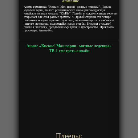
описание
Аниме романтика: "Кискис! Мои парни - мятные леденцы". Четыре
короткие серии, милого романтического аниме рекламирующие
китайские мятные конфеты "KisKis". Причём в каждом эпизоде героиня
открывает для себя разные ароматы. С другой стороны это четыре
любовные истории о разных чувствах, переплетающихся в любовной
интриге, возможно, являющейся зовом судьбы. История о сладкой
любви к человеку, преодолевшему время и пространство. Приятного
просмотра. Аниме-бит.
Аниме «Кискис! Мои парни - мятные леденцы»
ТВ-1 смотреть онлайн
Плееры: