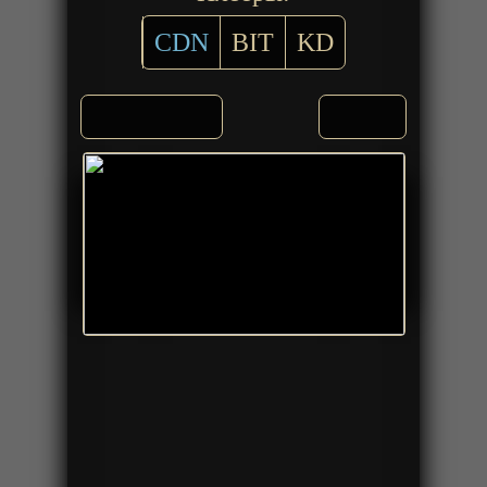
CDN
BIT
KD