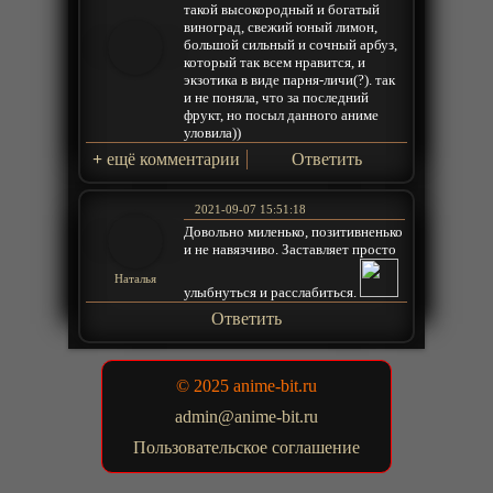
такой высокородный и богатый
виноград, свежий юный лимон,
большой сильный и сочный арбуз,
который так всем нравится, и
экзотика в виде парня-личи(?). так
и не поняла, что за последний
фрукт, но посыл данного аниме
уловила))
+
ещё комментарии
Ответить
2021-09-07 15:51:18
Довольно миленько, позитивненько
и не навязчиво. Заставляет просто
Наталья
улыбнуться и расслабиться.
Ответить
© 2025 anime-bit.ru
admin@anime-bit.ru
Пользовательское соглашение