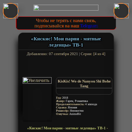
Чтобы не терять с нами связь,
подписывайся на наш
Telegram
«Кискис! Мои парни - мятные
леденцы» ТВ-1
Добавленно: 07 сентября 2021 | Серии: [4 из 4]
KisKis! Wo de Nanyou Shi Bohe
Tang
My boyfriends are mint candies
KisKis!我的男友是薄荷糖
Год:
2018
Жанр:
Гарем, Романтика
Продолжительность:
4 эпизода
Страна:
Япония
Режиссёр:
Неизвестно
Озвучка:
AnimeBit
«Кискис! Мои парни - мятные леденцы» ТВ-1 -