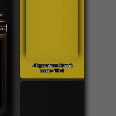
йн
AH
«Первый шаг: Новый
вызов» ТВ-2