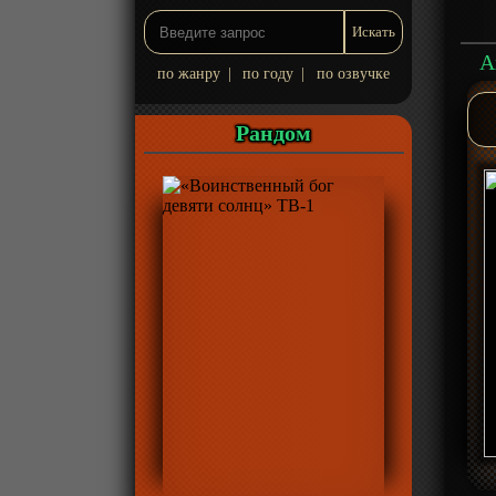
А
по жанру
|
по году
|
по озвучке
Рандом