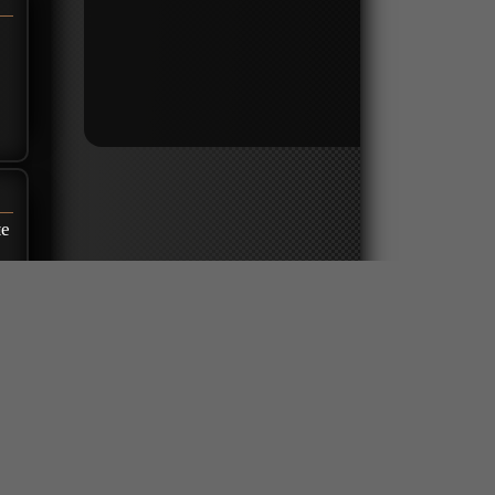
ые
р
о