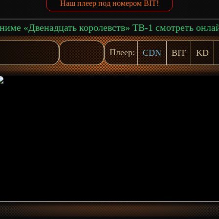
Наш плеер под номером BIT!
ниме «Двенадцать королевств» ТВ-1 смотреть онла
Плеер:
CDN
BIT
KD