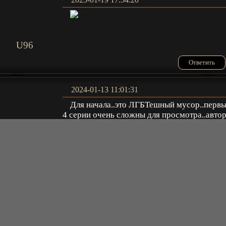
U96
Ответить
2024-01-13 11:01:31
Для начала..это ЛГБТешный мусор..перв
4 серии очень сложны для просмотра..авто
маразматик..шизофреник и т.д..как и его
Дмитрий
персонажи в 90%..тут 6 арок примерно..3
длинные и 3 короткие..14, 21 и 45 серия
тупой пересказ пред арок..я такой тупости
вроде ещё ни где не видел.. Сюжет
дичайший..ладно ещё тип про личностный
рост и т.д..но какие ж героини тут умственн
отсталые
2я арка тупо закончилась ни
чем..началась про черноволосого оленя, а
закончилась ни чем..тупо не было