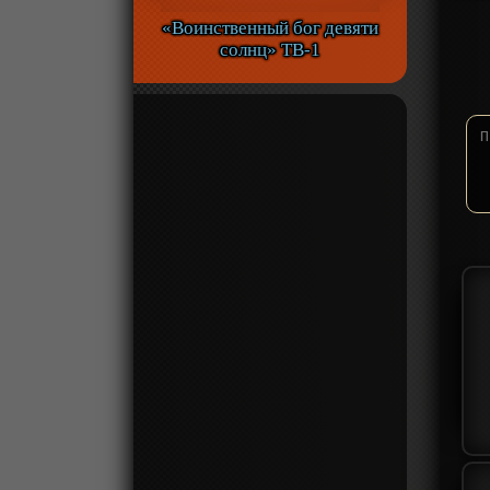
«Воинственный бог девяти
солнц» ТВ-1