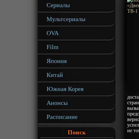
Сериалы
Мультсериалы
OVA
Film
Япония
Китай
Южная Корея
доста
Анонсы
стра
вызыв
предс
Расписание
верно
успел
не то
Поиск