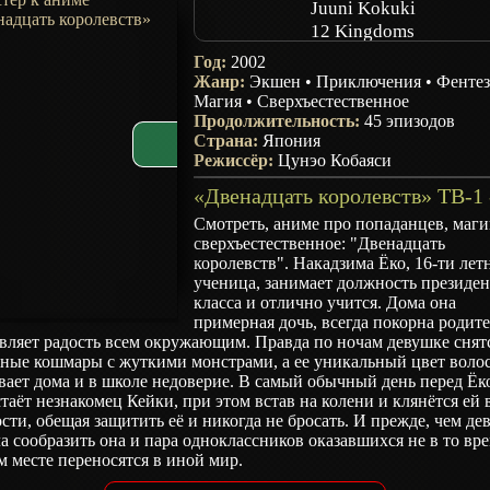
Juuni Kokuki
12 Kingdoms
Год:
2002
Жанр:
Экшен
•
Приключения
•
Фенте
Магия
•
Сверхъестественное
Продолжительность:
45 эпизодов
Страна:
Япония
Режиссёр:
Цунэо Кобаяси
Смотреть, аниме про попаданцев, маг
сверхъестественное: "Двенадцать
королевств". Накадзима Ёко, 16-ти лет
ученица, занимает должность президен
класса и отлично учится. Дома она
примерная дочь, всегда покорна родите
вляет радость всем окружающим. Правда по ночам девушке снят
нные кошмары с жуткими монстрами, а ее уникальный цвет воло
ает дома и в школе недоверие. В самый обычный день перед Ёк
таёт незнакомец Кейки, при этом встав на колени и клянётся ей 
сти, обещая защитить её и никогда не бросать. И прежде, чем де
а сообразить она и пара одноклассников оказавшихся не в то вр
м месте переносятся в иной мир.