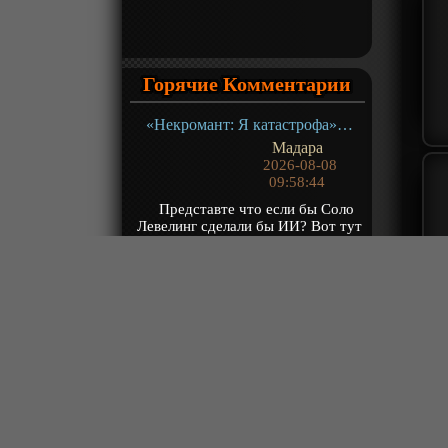
Горячие Комментарии
«Некромант: Я катастрофа» ТВ-1
Мадара
2026-08-08
09:58:44
Представте что если бы Соло
Левелинг сделали бы ИИ? Вот тут
тоже самое, только это
произведение лучш...
«Несравненный боевой дух 2» ТВ-2
Сосновка Ц.
2026-08-08
09:44:55
И тут в ИИ скатилось что ли?
«Несравненный боевой дух 2» ТВ-2
Satoru