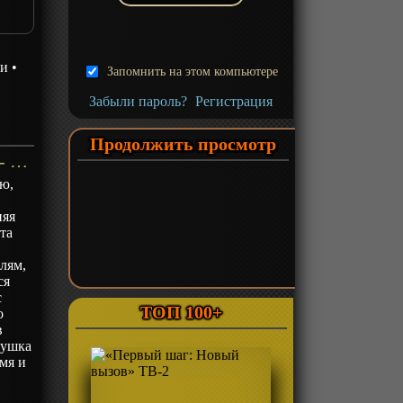
зи
•
Запомнить на этом компьютере
Забыли пароль?
Регистрация
Продолжить просмотр
«Двенадцать королевств» ТВ-1 - описание
ию,
няя
та
лям,
ся
с
ТОП 100+
о
в
вушка
емя и