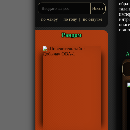
обрат
тала
импе
интр
по жанру
|
по году
|
по озвучке
опасе
стано
Рандом
А