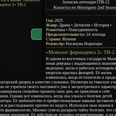
Записки аптекаря [ТВ-2]
Kusuriya no Hitorigoto 2nd Seas
The Apothecary Diaries Season 
The Pharmacists Monologue
Год:
2025
Drugstore Soliloquy
Жанр:
Драма
•
Детектив
•
История
•
Романтика
•
Повседневность
Продолжительность:
24 эпизода
Страна:
Япония
Режиссёр:
Наганума Норихиро
В одном из восточных государств Мао
юная девушка с выдающимися знаниям
медицине, жила и работала аптекарем 
квартале красных фонарей. Её жизнь
изменилась, когда её похитили и прода
аторский дворец в качестве служанки. Несмотря на тяжелую уча
о не утратила своего пытливого ума и эксцентричного характер
ланировала спокойно прожить свои дни, не привлекая к себе
ния. Однако всё изменилось, когда она узнала о болезни детей
ратора. Её любопытство и профессиональные навыки заставили 
ся за расследование причин их недуга. Используя свои знания в
ти фармакологии, Маомао сумела раскрыть тайну болезни, что с
ящим прорывом. Её действия не остались незамеченными, и на 