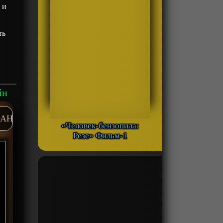
 и
ть
йн
AH
«Человек-бензопила:
Резе» Фильм-1