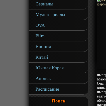
Сериалы
Мультсериалы
OVA
Film
Япония
Китай
Южная Корея
импер
Анонсы
Маома
Она п
внима
Расписание
импе
взять
Поиск
облас
насто