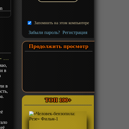
on
2
Запомнить на этом компьютере
Забыли пароль?
Регистрация
Продолжить просмотр
«Монолог фармацевта 2» ТВ-2 - описание
мао,
и в
в
ли в
сть,
а.
ТОП 100+
её
тало
неё