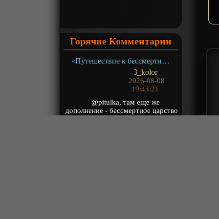
Горячие Комментарии
«Путешествие к бессмертию 5» ТВ-5
3_kolor
2026-08-08
19:43:21
@pitulka, там еще же
дополнение - бессмертное царство
с белее 1000 глав
«Расколотая битвой синева небес 5» ТВ-5
ЗлостныйКритик
2026-08-08
19:31:14
@Сэр Зндрю, Давай иначе
поставлю вопрос, ты считаешь
что РБСН это величайшее
произведение времен и н...
«Расколотая битвой синева небес 5» ТВ-5