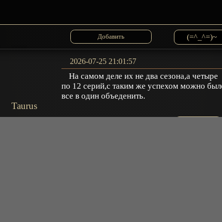
(=^_^=)~
2026-07-25 21:01:57
На самом деле их не два сезона,а четыре
по 12 серий,с таким же успехом можно был
все в один объеденить.
Taurus
Ответить
2026-05-24 00:36:50
А где ,продолжение ? Ведь
обещали,мне.уже лет дцать прошло ,а
продолжение ,зажали
andragosha
Ответить