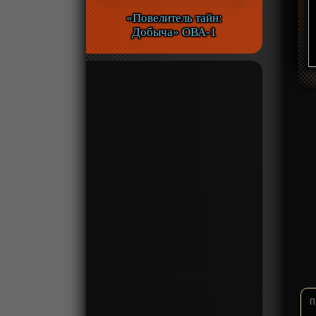
«Повелитель тайн:
Добыча» ОВА-1