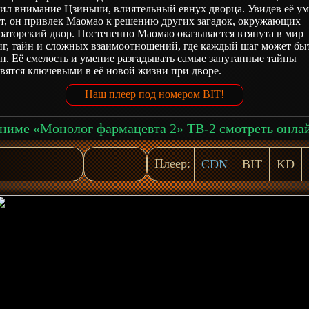
ил внимание Цзиньши, влиятельный евнух дворца. Увидев её ум
нт, он привлек Маомао к решению других загадок, окружающих
раторский двор. Постепенно Маомао оказывается втянута в мир
иг, тайн и сложных взаимоотношений, где каждый шаг может бы
н. Её смелость и умение разгадывать самые запутанные тайны
вятся ключевыми в её новой жизни при дворе.
Наш плеер под номером BIT!
ниме «Монолог фармацевта 2» ТВ-2 смотреть онла
Плеер:
CDN
BIT
KD