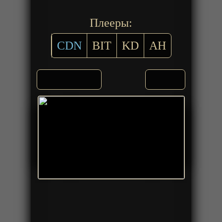
Плееры:
CDN
BIT
KD
AH