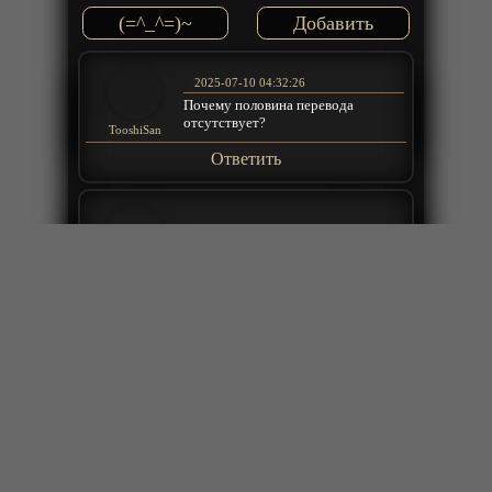
(=^_^=)~
2025-07-10 04:32:26
Почему половина перевода
отсутствует?
TooshiSan
Ответить
2025-04-12 20:59:41
Просто восторг!
Winds
Ответить
2025-03-13 19:31:42
Дрим Каст! Огонь перевод!
clavik77
Ответить
2025-03-13 18:54:38