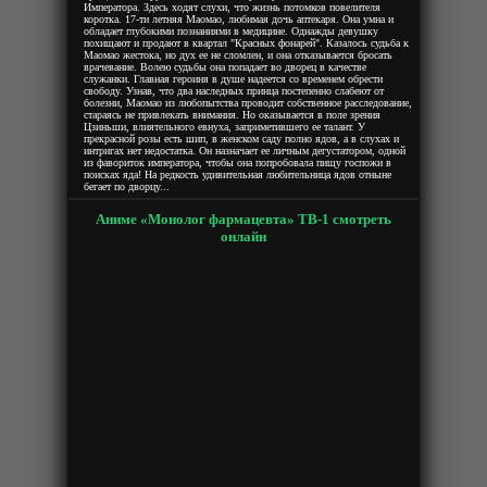
Императора. Здесь ходят слухи, что жизнь потомков повелителя
коротка. 17-ти летняя Маомао, любимая дочь аптекаря. Она умна и
обладает глубокими познаниями в медицине. Однажды девушку
похищают и продают в квартал "Красных фонарей". Казалось судьба к
Маомао жестока, но дух ее не сломлен, и она отказывается бросать
врачевание. Волею судьбы она попадает во дворец в качестве
служанки. Главная героиня в душе надеется со временем обрести
свободу. Узнав, что два наследных принца постепенно слабеют от
болезни, Маомао из любопытства проводит собственное расследование,
стараясь не привлекать внимания. Но оказывается в поле зрения
Цзиньши, влиятельного евнуха, заприметившего ее талант. У
прекрасной розы есть шип, в женском саду полно ядов, а в слухах и
интригах нет недостатка. Он назначает ее личным дегустатором, одной
из фавориток императора, чтобы она попробовала пищу госпожи в
поисках яда! На редкость удивительная любительница ядов отныне
бегает по дворцу...
Аниме «Монолог фармацевта» ТВ-1 смотреть
онлайн