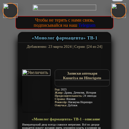
Чтобы не терять с нами связь,
подписывайся на наш
Telegram
«Монолог фармацевта» ТВ-1
Добавленно: 23 марта 2024 | Серии: [24 из 24]
Записки аптекаря
Kusuriya no Hitorigoto
Drugstore Soliloquy
The Apothecary Diaries
Год:
2023
Жанр:
Драма, Детектив, История
Продолжительность:
24 эпизода
Страна:
Япония
Режиссёр:
Наганума Норихиро
Озвучка:
Дубляж
«Монолог фармацевта» ТВ-1 - описание
Императорский двор всегда славился интригами. Всё во дворце
вращается вокруг желания иметь огромную власть и влияние на