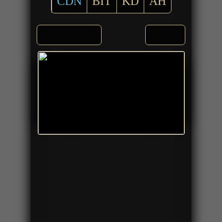
CDN
BIT
KD
AH