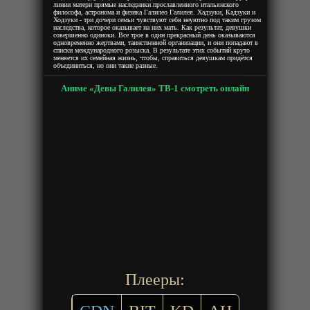
линии матери прямые наследники прославленного итальянского
философа, астронома и физика Галилео Галилея. Хадзуки, Кадзуки и
Ходзуки - три дочери семьи чувствуют себя неуютно под таким грузом
наследства, которое оказывает на них мать. Как результат, девушки
совершенно одиноки. Все трое в один прекрасный день оказываются
одновременно жертвами, таинственной организации, и они попадают в
списки международного розыска. В результате этих событий круто
меняется их семейная жизнь, чтобы, справиться девушкам придётся
объединиться, но они такие разные.
Аниме «Девы Галилея» ТВ-1 смотреть онлайн
Плееры: