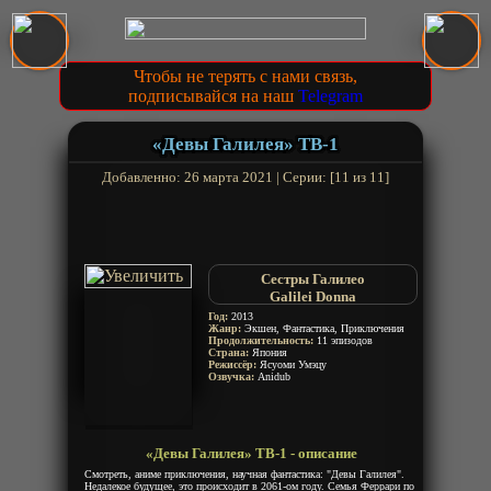
Чтобы не терять с нами связь,
подписывайся на наш
Telegram
«Девы Галилея» ТВ-1
Добавленно: 26 марта 2021 | Серии: [11 из 11]
Сестры Галилео
Galilei Donna
Год:
2013
Жанр:
Экшен, Фантастика, Приключения
Продолжительность:
11 эпизодов
Страна:
Япония
Режиссёр:
Ясуоми Умэцу
Озвучка:
Anidub
«Девы Галилея» ТВ-1 - описание
Смотреть, аниме приключения, научная фантастика: "Девы Галилея".
Недалекое будущее, это происходит в 2061-ом году. Семья Феррари по