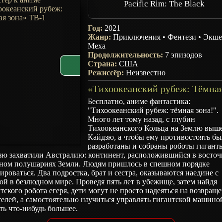
Pacific Rim: The Black
Год:
2021
Жанр:
Приключения
•
Фентези
•
Экше
Меха
Продолжительность:
7 эпизодов
Страна:
США
Режиссёр:
Неизвестно
Бесплатно, аниме фантастика:
"Тихоокеанский рубеж: тёмная зона!".
Много лет тому назад, с глубин
Тихоокеанского Кольца на Землю выш
Кайдзю, а чтобы ему противостоять б
разработаны и собраны роботы гигант
зю захватили Австралию: континент, расположившийся в восто
ном полушариях Земли. Людям пришлось в спешном порядке
ироваться. Два подростка, брат и сестра, оказываются наедине с
ой в безлюдном мире. Проведя пять лет в убежище, затем найдя
тского робота егеря, дети могут не просто надеяться на возвращ
елей, а самостоятельно научиться управлять гигантской машино
ть что-нибудь большее.