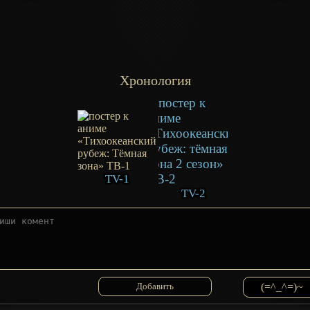
Хронология
TV-1
TV-2
(=^_^=)~