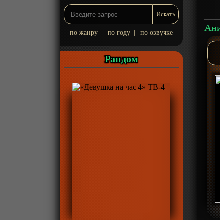
по жанру
|
по году
|
по озвучке
Рандом