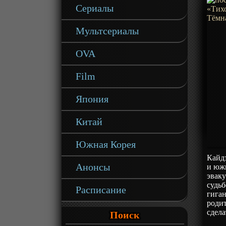
Сериалы
Мультсериалы
OVA
Film
Япония
Китай
Южная Корея
Кайд
Анонсы
и юж
эваку
судьб
Расписание
гиган
родит
сдела
Поиск