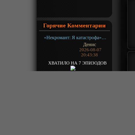
Горячие Комментарии
«Некромант: Я катастрофа» ТВ-1
Денис
2026-08-07
20:43:38
ХВАТИЛО НА 7 ЭПИЗОДОВ
«О моём перерождении в слизь 4» ТВ- 4.1
Denspf1
2026-08-07
20:38:50
18 ГДЕ БЛЯИН ОБИДНО !!!!
«Население приграничного владения начинается с нуля» ТВ-1
Green1
2026-08-07
20:10:57