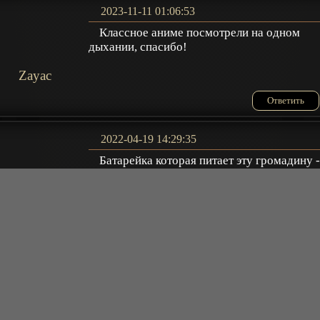
2023-11-11 01:06:53
Классное аниме посмотрели на одном
дыхании, спасибо!
Zayac
Ответить
2022-04-19 14:29:35
Батарейка которая питает эту громадину 
как небольшой чемоданчик? рили? и она
проработав 5 лет потеряв процентов 15-20
Евгений
мощности от небольшой пробежки и пары
прыжков - "треснула"?! Рили?! В общем как
сказка для детей хорошо, но жанр правильн
указан - фэнтази.
Ответить
2021-05-06 22:42:43