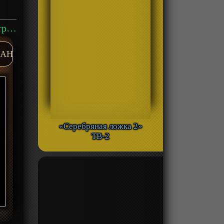
Аниме «Тихоокеанский рубеж: Тёмная зона» ТВ-1 смотреть онлайн
AH
«Серебряная ложка 2»
ТВ-2