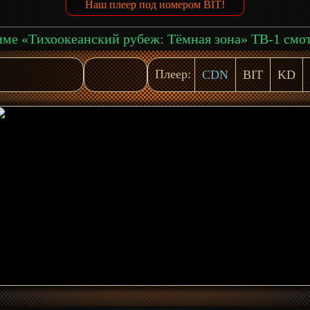
Наш плеер под номером BIT!
Плеер:
CDN
BIT
KD