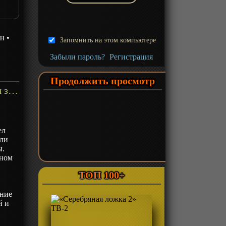
н
•
Запомнить на этом компьютере
Забыли пароль?
Регистрация
Продолжить просмотр
«Тихоокеанский рубеж: Тёмная зона» ТВ-1 - описание
ел
ыли
ы.
чном
ТОП 100+
ение
й и