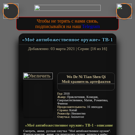
Чтобы не терять с нами связь,
подписывайся на наш
Telegram
«Моё антибожественное оружие» ТВ-1
Добавленно: 03 марта 2021 | Серии: [16 из 16]
Wo De Ni Tian Shen Qi
Мой хранитель артефактов
My Holy Weapon
Год:
2018
Жанр:
Приключения, Комедия,
Сверхъестественное, Магия, Романтика,
Фентези
Продолжительность:
16 эпизодов
Страна:
Китай
Режиссёр:
Неизвестно
Озвучка:
Animevost
«Моё антибожественное оружие» ТВ-1 - описание
Смотреть, аниме, русская озвучка: "Моё антибожественное оружие".
Фэнтези комедия, аниме, где переплелись сказки, легенды и мифы: