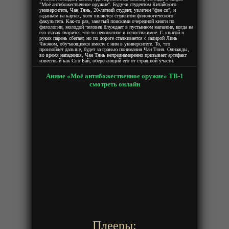
"Моё антибожественное оружие". Будучи студентом Китайского
университета, Чан Тянь, 20-летний студент, увлечен "фэн си", и
гаданьем на картах, хотя является студентом филологического
факультета. Как-то раз, занятый поисками очередной книги по
филологии, молодой человек блуждает в пустынном магазине, когда на
его глазах творится что-то непонятное и непостижимое. С книгой в
руках парень сбегает, но по дороге сталкивается с задирой Линь
Чжэном, обучающимся вместе с ним в университете. То, что
произойдет дальше, будет за гранью понимания Чан Тяня. Однажды,
во время нападения, Чан Тянь непреднамеренно призывает артефакт
известный как Сяо Бай, оберегающий его от страшной участи.
Аниме «Моё антибожественное оружие» ТВ-1
смотреть онлайн
Плееры: