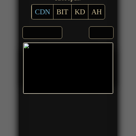
CDN
BIT
KD
AH