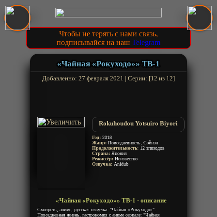
Чтобы не терять с нами связь,
подписывайся на наш
Telegram
«Чайная «Рокуходо»» ТВ-1
Добавленно: 27 февраля 2021 | Серии: [12 из 12]
Rokuhoudou Yotsuiro Biyori
Год:
2018
Жанр:
Повседневность, Сэйнэн
Продолжительность:
12 эпизодов
Страна:
Япония
Режиссёр:
Неизвестно
Озвучка:
Anidub
«Чайная «Рокуходо»» ТВ-1 - описание
Смотреть, аниме, русская озвучка: "Чайная «Рокуходо»".
Повседневная жизнь, гастрономия с аниме сериале: "Чайная