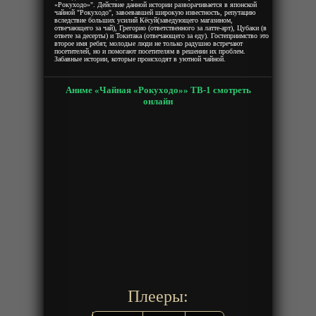
«Рокуходо»". Действие данной истории разворачивается в японской
чайной "Рокуходо", завоевавшей широкую известность, репутацию
вследствие больших усилий Кёсуй(заведующего магазином,
отвечающего за чай), Грегорио (ответственного за латте-арт), Цубаки (в
ответе за десерты) и Токитака (отвечающего за еду). Гостеприимство это
второе имя ребят, молодые люди не только радушно встречают
посетителей, но и помогают посетителям в решении их проблем.
Забавные истории, которые происходят в уютной чайной.
Аниме «Чайная «Рокуходо»» ТВ-1 смотреть
онлайн
Плееры: