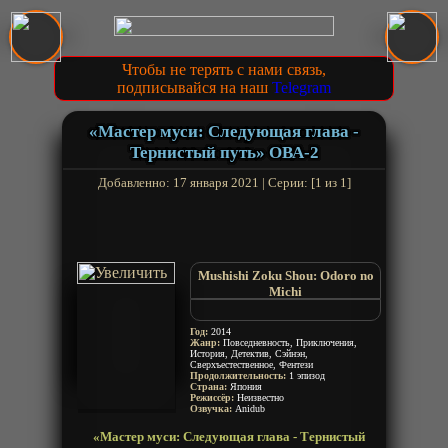
Чтобы не терять с нами связь,
подписывайся на наш
Telegram
«Мастер муси: Следующая глава -
Тернистый путь» ОВА-2
Добавленно: 17 января 2021 | Серии: [1 из 1]
Mushishi Zoku Shou: Odoro no
Michi
Мастер муши ОВА 2
Знаток муси ОВА 2
Год:
2014
Жанр:
Повседневность, Приключения,
История, Детектив, Сэйнэн,
Сверхъестественное, Фентези
Продолжительность:
1 эпизод
Страна:
Япония
Режиссёр:
Неизвестно
Озвучка:
Anidub
«Мастер муси: Следующая глава - Тернистый