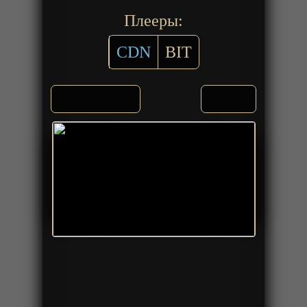
Плееры:
CDN
BIT