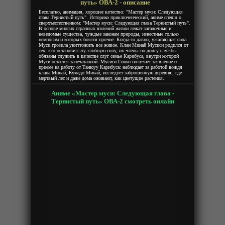
путь» ОВА-2 - описание
Бесплатно, анимация, хорошее качество: "Мастер муси: Следующая
глава Тернистый путь". Историко приключенческий, аниме спешл о
сверхъестественном: "Мастер муси: Следующая глава Тернистый путь".
В основе многих странных явлений жизни лежат загадочные и
неведомые существа, чуждые законам природы, известные только
немногим и которых боятся прочие. Когда-то давно, ужасающая сила
Муси грозила уничтожить все живое. Клан Минай Мусиси родился от
тех, кто остановил эту злобную силу, их члены по долгу службы
обязаны служить в качестве слуг семье Карибуса, внутри которой
Муси остается запечатанной. Мусиси Гинко получает заявление о
приеме на работу от Танюуу Карибуса: наблюдает за работой вождя
клана Минай, Кумадо Минай, исследует заброшенную деревню, где
мертвый лес и даже дома оживают, как цветущие растения.
Аниме «Мастер муси: Следующая глава -
Тернистый путь» ОВА-2 смотреть онлайн