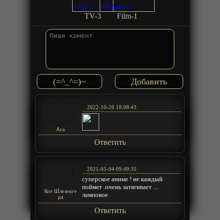
TV-3
Film-1
(=^_^=)~
2022-10-26 18:08:43
Аса
Ответить
2021-05-04 09:49:35
суперское аниме ! не каждый
поймет .очень затягивает ....
Кот Шлезенге
ламповое
ра
Ответить