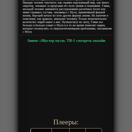
Нередко человек чувствует, как странен окружающий мир, как много
секретов, лежащих за пределами его поля зрения и понимания. Гинко,
молодой человек занимается расследованием различных более или
менее странных случаев, связанных с Муси, примитивной формой
жизни, берущей начало во всех других формах жизни. Их наличие и
появление, как правило, неведомо человеку Только незначительное
количество людей знают о них. Путешествуя по свету, Гинко все
больше и больше узнает о Муси и в то же время помогает людям,
которые столкнулись со сверхъестественными проблемами, связанными
с Муси.
Аниме «Мастер муси» ТВ-1 смотреть онлайн
Плееры: