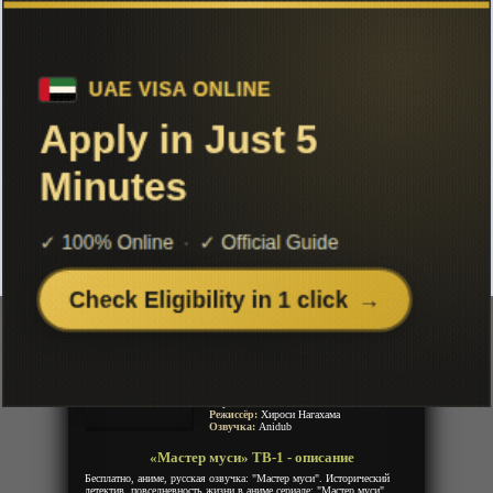
Чтобы не терять с нами связь,
подписывайся на наш
Telegram
«Мастер муси» ТВ-1
Добавленно: 24 февраля 2021 | Серии: [26 из 26]
Мастер муши
Mushishi
Знаток муси
Год:
2005
Жанр:
Повседневность, Приключения,
История, Детектив, Сэйнэн,
Сверхъестественное, Фентези
Продолжительность:
26 эпизодов
Страна:
Япония
Режиссёр:
Хироси Нагахама
Озвучка:
Anidub
«Мастер муси» ТВ-1 - описание
Бесплатно, аниме, русская озвучка: "Мастер муси". Исторический
детектив, повседневность жизни в аниме сериале: "Мастер муси".