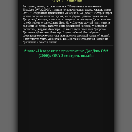
ОВА-2 - описание
Бесплатно, аниме, русская озвучка: "Невероятное приключение
ДжоДжо OVA (2000)". Фэнтези приключенческая драма, ужасы, аниме
OVA: "Невероятное приключение ДжоДжо OVA (2000)". История берет
начало после несчастного случая, когда Дарио Брандо спасает жизнь
Джорджа Джостара, а тот в свою очередь после смерти Дарио возьмет
на себя заботу о сыне Дарио Дио. Но у Дио есть другой план: живя в
бедности, он теперь надеется жить роскошной жизнью, унаследовав
богатство Джорджа Джостара. Но на его пути стоит сын Джорджа
Джонатан «Джоджо» Джостар. В цепи событий Дио обретает
сверхчеловеческую силу, став вампиром со странной каменной маской,
и ему удается убить Джонатана. Но Дио также страдает от нападения
Джонатана и тонет в океане.
Аниме «Невероятное приключение ДжоДжо OVA
(2000)» ОВА-2 смотреть онлайн