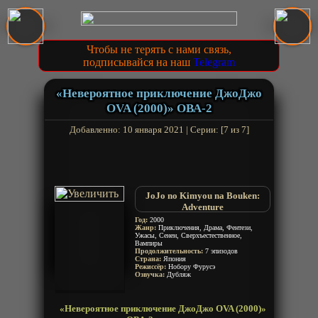
Чтобы не терять с нами связь,
подписывайся на наш
Telegram
«Невероятное приключение ДжоДжо
OVA (2000)» ОВА-2
Добавленно: 10 января 2021 | Серии: [7 из 7]
JoJo no Kimyou na Bouken:
Adventure
Год:
2000
Жанр:
Приключения, Драма, Фентези,
Ужасы, Сенен, Сверхъестественное,
Вампиры
Продолжительность:
7 эпизодов
Страна:
Япония
Режиссёр:
Нобору Фурусэ
Озвучка:
Дубляж
«Невероятное приключение ДжоДжо OVA (2000)»