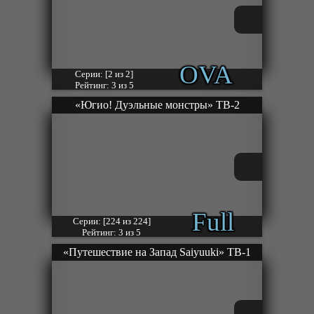
OVA
Серии: [2 из 2]
Рейтинг: 3 из 5
«Югио! Дуэльные монстры» ТВ-2
Full
Серии: [224 из 224]
Рейтинг: 3 из 5
«Путешествие на Запад Saiyuuki» ТВ-1